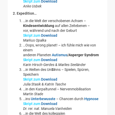
Skript zum
Download
Anke Usbek
2. Expedition…
…in die Welt der verschobenen Achsen –
Kindesentwicklung
auf allen Zeitebenen –
vor, während und nach der Geburt
Skript zum
Download
Markus Opalka
…Oops, wrong planet! – ich fühle mich wie von
einem
anderen Planeten
Autismus
/Asperger Syndrom
Skript zum
Download
Karin Hirsch-Gerdes & Marlies Seeländer
…in Welten des Un
SI
nns – Spielen, Spüren,
Speichern
Skript zum
Download
Julia Stasik & Katrin Tasche
…in den Karpaltunnel – Nervenmobilisation
Martin Stade
…ins
Unterbewusste
– Chancen durch
Hypnose
Skript zum
Download
Dr. rer. nat. Manuela Vanheiden
…in die Welt des kollegialen