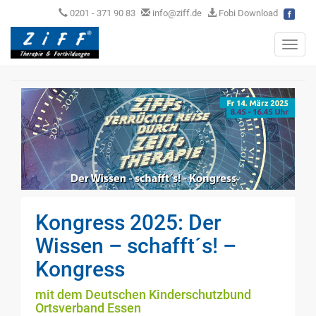
0201 - 371 90 83
info@ziff.de
Fobi Download
Toggl
navig
Kongress 2025: Der
Wissen – schafft´s! –
Kongress
mit dem Deutschen Kinderschutzbund
Ortsverband Essen