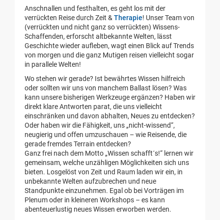
Anschnallen und festhalten, es geht los mit der
verrückten Reise durch Zeit &
Therapie
! Unser Team von
(verrückten und nicht ganz so verrückten) Wissens-
Schaffenden, erforscht altbekannte Welten, lässt
Geschichte wieder aufleben, wagt einen Blick auf Trends
von morgen und die ganz Mutigen reisen vielleicht sogar
in parallele Welten!
Wo stehen wir gerade? Ist bewährtes Wissen hilfreich
oder sollten wir uns von manchem Ballast lösen? Was
kann unsere bisherigen Werkzeuge ergänzen? Haben wir
direkt klare Antworten parat, die uns vielleicht
einschränken und davon abhalten, Neues zu entdecken?
Oder haben wir die Fähigkeit, uns „nicht-wissend“,
neugierig und offen umzuschauen – wie Reisende, die
gerade fremdes Terrain entdecken?
Ganz frei nach dem Motto „Wissen schafft´s!“ lernen wir
gemeinsam, welche unzähligen Möglichkeiten sich uns
bieten. Losgelöst von Zeit und Raum laden wir ein, in
unbekannte Welten aufzubrechen und neue
Standpunkte einzunehmen. Egal ob bei Vorträgen im
Plenum oder in kleineren Workshops – es kann
abenteuerlustig neues Wissen erworben werden.