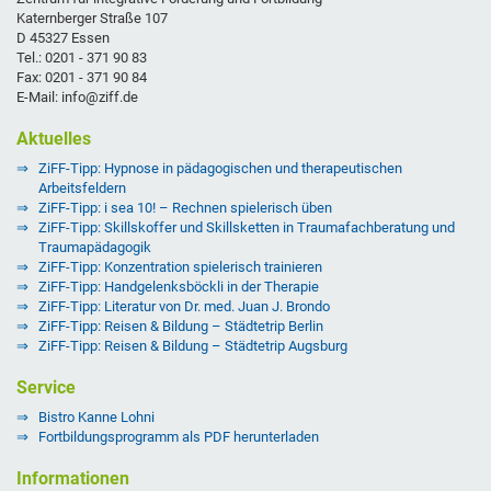
Katernberger Straße 107
D 45327 Essen
Tel.: 0201 - 371 90 83
Fax: 0201 - 371 90 84
E-Mail: info@ziff.de
Aktuelles
ZiFF-Tipp: Hypnose in pädagogischen und therapeutischen
Arbeitsfeldern
ZiFF-Tipp: i sea 10! – Rechnen spielerisch üben
ZiFF-Tipp: Skillskoffer und Skillsketten in Traumafachberatung und
Traumapädagogik
ZiFF-Tipp: Konzentration spielerisch trainieren
ZiFF-Tipp: Handgelenksböckli in der Therapie
ZiFF-Tipp: Literatur von Dr. med. Juan J. Brondo
ZiFF-Tipp: Reisen & Bildung – Städtetrip Berlin
ZiFF-Tipp: Reisen & Bildung – Städtetrip Augsburg
Service
Bistro Kanne Lohni
Fortbildungsprogramm als PDF herunterladen
Informationen