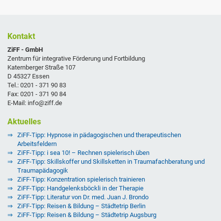
Kontakt
ZiFF - GmbH
Zentrum für integrative Förderung und Fortbildung
Katernberger Straße 107
D 45327 Essen
Tel.: 0201 - 371 90 83
Fax: 0201 - 371 90 84
E-Mail: info@ziff.de
Aktuelles
ZiFF-Tipp: Hypnose in pädagogischen und therapeutischen
Arbeitsfeldern
ZiFF-Tipp: i sea 10! – Rechnen spielerisch üben
ZiFF-Tipp: Skillskoffer und Skillsketten in Traumafachberatung und
Traumapädagogik
ZiFF-Tipp: Konzentration spielerisch trainieren
ZiFF-Tipp: Handgelenksböckli in der Therapie
ZiFF-Tipp: Literatur von Dr. med. Juan J. Brondo
ZiFF-Tipp: Reisen & Bildung – Städtetrip Berlin
ZiFF-Tipp: Reisen & Bildung – Städtetrip Augsburg