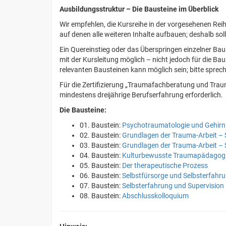
Ausbildungsstruktur – Die Bausteine im Überblick
Wir empfehlen, die Kursreihe in der vorgesehenen Rei
auf denen alle weiteren Inhalte aufbauen; deshalb sol
Ein Quereinstieg oder das Überspringen einzelner Ba
mit der Kursleitung möglich – nicht jedoch für die B
relevanten Bausteinen kann möglich sein; bitte sprech
Für die Zertifizierung „Traumafachberatung und Trau
mindestens dreijährige Berufserfahrung erforderlich.
Die Bausteine:
01. Baustein:
Psychotraumatologie und Gehirn
02. Baustein:
Grundlagen der Trauma-Arbeit 
03. Baustein:
Grundlagen der Trauma-Arbeit 
04. Baustein:
Kulturbewusste Traumapädagogik
05. Baustein:
Der therapeutische Prozess
06. Baustein:
Selbstfürsorge und Selbsterfahr
07. Baustein:
Selbsterfahrung und Supervision
08. Baustein:
Abschlusskolloquium