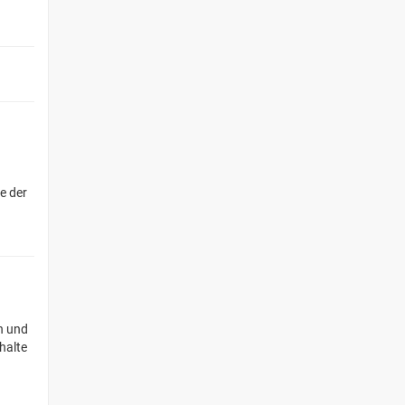
e der
n und
halte