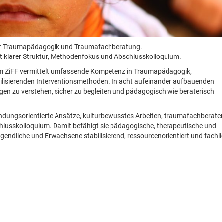
 für Traumapädagogik und Traumafachberatung.
it klarer Struktur, Methodenfokus und Abschlusskolloquium.
 im ZiFF vermittelt umfassende Kompetenz in Traumapädagogik,
lisierenden Interventionsmethoden. In acht aufeinander aufbauenden
gen zu verstehen, sicher zu begleiten und pädagogisch wie beraterisch
indungsorientierte Ansätze, kulturbewusstes Arbeiten, traumafachberate
hlusskolloquium. Damit befähigt sie pädagogische, therapeutische und
ugendliche und Erwachsene stabilisierend, ressourcenorientiert und fachl