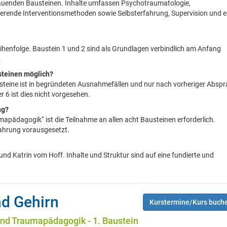
bauenden Bausteinen. Inhalte umfassen Psychotraumatologie,
rende Interventionsmethoden sowie Selbsterfahrung, Supervision und e
ihenfolge. Baustein 1 und 2 sind als Grundlagen verbindlich am Anfang
.
steinen möglich?
usteine ist in begründeten Ausnahmefällen und nur nach vorheriger Absp
 6 ist dies nicht vorgesehen.
ng?
apädagogik“ ist die Teilnahme an allen acht Bausteinen erforderlich.
fahrung vorausgesetzt.
 und Katrin vom Hoff. Inhalte und Struktur sind auf eine fundierte und
d Gehirn
Kurstermine/Kurs buch
nd Traumapädagogik - 1. Baustein