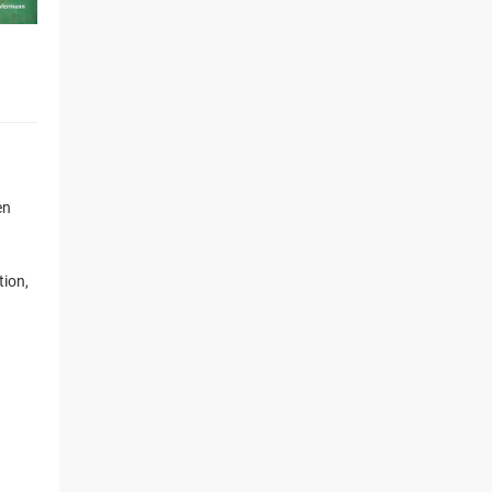
en
ion,
g