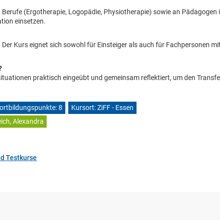
hen Berufe (Ergotherapie, Logopädie, Physiotherapie) sowie an Pädagogen 
ation einsetzen.
. Der Kurs eignet sich sowohl für Einsteiger als auch für Fachpersonen mi
?
tuationen praktisch eingeübt und gemeinsam reflektiert, um den Transfer
ortbildungspunkte: 8
Kursort: ZiFF - Essen
ich, Alexandra
nd Testkurse