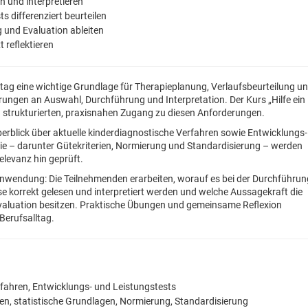
n und interpretieren
s differenziert beurteilen
 und Evaluation ableiten
 reflektieren
lltag eine wichtige Grundlage für Therapieplanung, Verlaufsbeurteilung u
erungen an Auswahl, Durchführung und Interpretation. Der Kurs „Hilfe ein
inen strukturierten, praxisnahen Zugang zu diesen Anforderungen.
berblick über aktuelle kinderdiagnostische Verfahren sowie Entwicklungs
rie – darunter Gütekriterien, Normierung und Standardisierung – werden
elevanz hin geprüft.
 Anwendung: Die Teilnehmenden erarbeiten, worauf es bei der Durchführun
e korrekt gelesen und interpretiert werden und welche Aussagekraft die
Evaluation besitzen. Praktische Übungen und gemeinsame Reflexion
Berufsalltag.
rfahren, Entwicklungs- und Leistungstests
ien, statistische Grundlagen, Normierung, Standardisierung