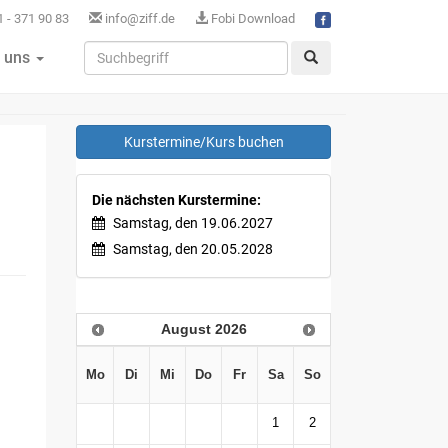
 - 371 90 83
info@ziff.de
Fobi Download
 uns
Kurstermine/Kurs buchen
Die nächsten Kurstermine:
Samstag, den 19.06.2027
Samstag, den 20.05.2028
August
2026
Mo
Di
Mi
Do
Fr
Sa
So
1
2