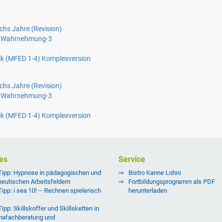
chs Jahre (Revision)
len Wahrnehmung-3
ik (MFED 1-4) Komplexversion
chs Jahre (Revision)
len Wahrnehmung-3
ik (MFED 1-4) Komplexversion
es
Service
Tipp: Hypnose in pädagogischen und
Bistro Kanne Lohni
peutischen Arbeitsfeldern
Fortbildungsprogramm als PDF
Tipp: i sea 10! – Rechnen spielerisch
herunterladen
ipp: Skillskoffer und Skillsketten in
afachberatung und