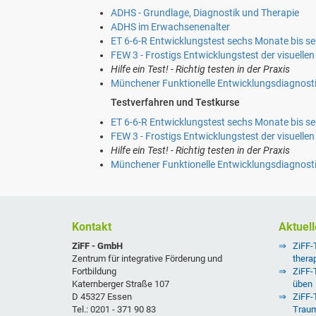
ADHS - Grundlage, Diagnostik und Therapie
ADHS im Erwachsenenalter
ET 6-6-R Entwicklungstest sechs Monate bis se
FEW 3 - Frostigs Entwicklungstest der visuel
Hilfe ein Test! - Richtig testen in der Praxis
Münchener Funktionelle Entwicklungsdiagnost
Testverfahren und Testkurse
ET 6-6-R Entwicklungstest sechs Monate bis se
FEW 3 - Frostigs Entwicklungstest der visuel
Hilfe ein Test! - Richtig testen in der Praxis
Münchener Funktionelle Entwicklungsdiagnost
Kontakt
Aktuell
ZiFF - GmbH
ZiFF-
Zentrum für integrative Förderung und
thera
Fortbildung
ZiFF-
Katernberger Straße 107
üben
D 45327 Essen
ZiFF-T
Tel.: 0201 - 371 90 83
Traum