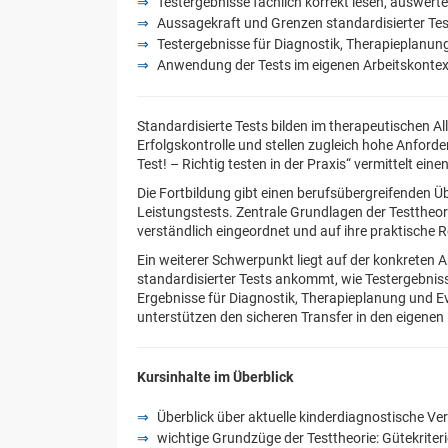
Testergebnisse fachlich korrekt lesen, auswerte
Aussagekraft und Grenzen standardisierter Test
Testergebnisse für Diagnostik, Therapieplanung
Anwendung der Tests im eigenen Arbeitskontext
Standardisierte Tests bilden im therapeutischen A
Erfolgskontrolle und stellen zugleich hohe Anford
Test! – Richtig testen in der Praxis“ vermittelt e
Die Fortbildung gibt einen berufsübergreifenden Ü
Leistungstests. Zentrale Grundlagen der Testtheo
verständlich eingeordnet und auf ihre praktische R
Ein weiterer Schwerpunkt liegt auf der konkreten
standardisierter Tests ankommt, wie Testergebniss
Ergebnisse für Diagnostik, Therapieplanung und 
unterstützen den sicheren Transfer in den eigenen 
Kursinhalte im Überblick
Überblick über aktuelle kinderdiagnostische Ve
wichtige Grundzüge der Testtheorie: Gütekriter