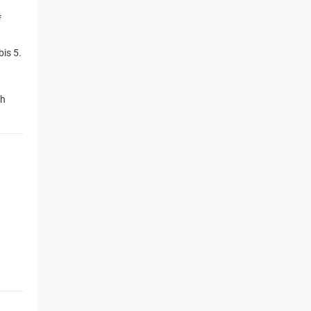
f
bis 5.
ah