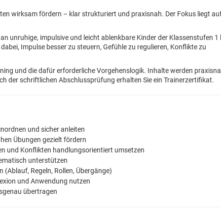
ten wirksam fördern – klar strukturiert und praxisnah. Der Fokus liegt au
an unruhige, impulsive und leicht ablenkbare Kinder der Klassenstufen 1 
dabei, Impulse besser zu steuern, Gefühle zu regulieren, Konflikte zu
ning und die dafür erforderliche Vorgehenslogik. Inhalte werden praxisn
h der schriftlichen Abschlussprüfung erhalten Sie ein Trainerzertifikat.
inordnen und sicher anleiten
ahen Übungen gezielt fördern
ten und Konflikten handlungsorientiert umsetzen
ematisch unterstützen
 (Ablauf, Regeln, Rollen, Übergänge)
Reflexion und Anwendung nutzen
ssgenau übertragen