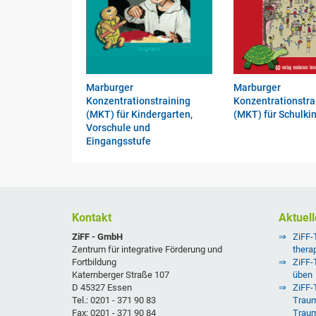
Marburger
Marburger
Konzentrationstraining
Konzentrationstra
(MKT) für Kindergarten,
(MKT) für Schulki
Vorschule und
Eingangsstufe
Kontakt
Aktuell
ZiFF - GmbH
ZiFF-
Zentrum für integrative Förderung und
thera
Fortbildung
ZiFF-
Katernberger Straße 107
üben
D 45327 Essen
ZiFF-T
Tel.: 0201 - 371 90 83
Traum
Fax: 0201 - 371 90 84
Trau