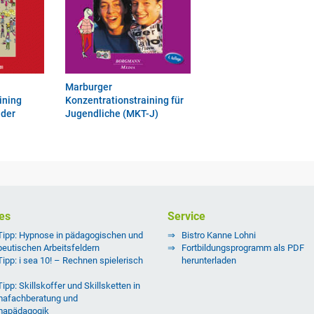
Marburger
ining
Konzentrationstraining für
nder
Jugendliche (MKT-J)
es
Service
Tipp: Hypnose in pädagogischen und
Bistro Kanne Lohni
peutischen Arbeitsfeldern
Fortbildungsprogramm als PDF
Tipp: i sea 10! – Rechnen spielerisch
herunterladen
ipp: Skillskoffer und Skillsketten in
afachberatung und
mapädagogik