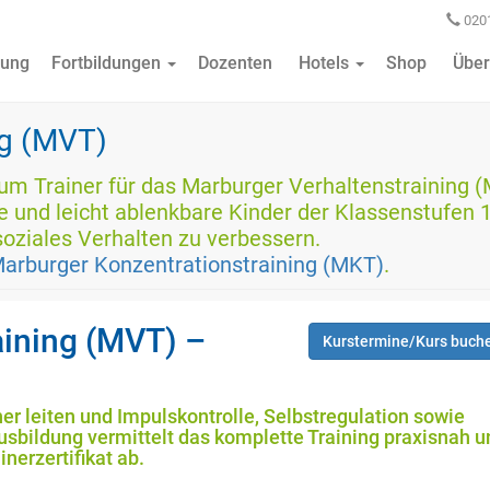
0201
ung
Fortbildungen
Dozenten
Hotels
Shop
Über
ng (MVT)
um Trainer für das Marburger Verhaltenstraining (
e und leicht ablenkbare Kinder der Klassenstufen 1
 soziales Verhalten zu verbessern.
Marburger Konzentrationstraining (MKT)
.
aining (MVT) –
Kurstermine/Kurs buch
er leiten und Impulskontrolle, Selbstregulation sowie
Ausbildung vermittelt das komplette Training praxisnah u
inerzertifikat ab.