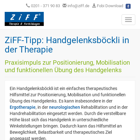
0201 - 371 90 83
info@ziff.de
Fobi Download
Toggl
navig
ZiFF-Tipp: Handgelenksböckli in
der Therapie
Praxisimpuls zur Positionierung, Mobilisation
und funktionellen Übung des Handgelenks
Ein Handgelenksböckli ist ein einfaches therapeutisches
Hilfsmittel zur Positionierung, Mobilisation und funktionellen
Übung des Handgelenks. Es kann insbesondere in der
Ergotherapie
, in der
neurologischen
Rehabilitation und in der
Handrehabilitation eingesetzt werden. Durch die verstellbare
Höhe lässt sich das Handgelenk in unterschiedliche
Winkelstellungen bringen. Dadurch kann das Hilfsmittel an
Beweglichkeit, Belastbarkeit und therapeutisches Ziel
angepasst werden.