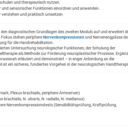
t schulen und therapeutisch nutzen.
er und sensorischer Funktionen einordnen und anwenden.
er verstehen und praktisch umsetzen.
f den diagnostischen Grundlagen des zweiten Moduls auf und erweitert d
m Fokus stehen periphere
Nervenkompressionen
und Nervenengpässe de
ung für die Handrehabilitation.
zierten Untersuchung neurologischer Funktionen, der Schulung der
iegeltherapie als Methode zur Förderung neuroplastischer Prozesse. Ergän
 praxisnah erläutert und demonstriert – in enger Anbindung an die
iel ist ein sicheres, fundiertes Vorgehen in der neurologischen Handtherapi
rk, Plexus brachialis, periphere Armnerven)
brachialis, N. ulnaris, N. radialis, N. medianus)
ere Nervenkompressionstests (Sensibilitätsprüfung, Kraftprüfung,