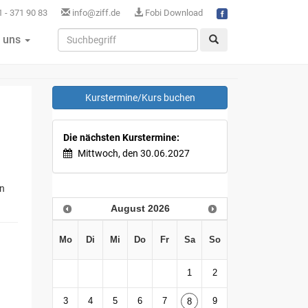
 - 371 90 83
info@ziff.de
Fobi Download
 uns
Kurstermine/Kurs buchen
Die nächsten Kurstermine:
Mittwoch, den 30.06.2027
en
August
2026
Mo
Di
Mi
Do
Fr
Sa
So
1
2
3
4
5
6
7
9
8