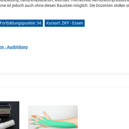
 Ausbildung Handrehabilitation, weil das Themenfeld Nervenkompression
me ist jedoch auch ohne diesen Baustein möglich. Die Dozenten stellen s
Fortbildungspunkte: 34
Kursort: ZiFF - Essen
on - Ausbildung