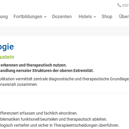
0201
ung
Fortbildungen
Dozenten
Hotels
Shop
Über
ogie
austein
erkennen und therapeutisch nutzen.
handlung nervaler Strukturen der oberen Extremität.
litation vermittelt zentrale diagnostische und therapeutische Grundlag
 praxisnah zusammen.
ferenziert erfassen und fachlich einordnen.
matiken funktionell beurteilen und therapeutisch ableiten.
logisch vertiefen und sicher in Therapieentscheidungen überführen.