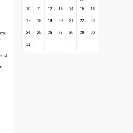
10
11
12
13
14
15
16
17
18
19
20
21
22
23
24
25
26
27
28
29
30
iese
r
31
zend
e.