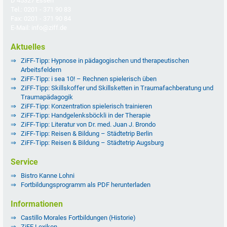
D 45327 Essen
Tel.: 0201 - 371 90 83
Fax: 0201 - 371 90 84
E-Mail: info@ziff.de
Aktuelles
ZiFF-Tipp: Hypnose in pädagogischen und therapeutischen
Arbeitsfeldern
ZiFF-Tipp: i sea 10! – Rechnen spielerisch üben
ZiFF-Tipp: Skillskoffer und Skillsketten in Traumafachberatung und
Traumapädagogik
ZiFF-Tipp: Konzentration spielerisch trainieren
ZiFF-Tipp: Handgelenksböckli in der Therapie
ZiFF-Tipp: Literatur von Dr. med. Juan J. Brondo
ZiFF-Tipp: Reisen & Bildung – Städtetrip Berlin
ZiFF-Tipp: Reisen & Bildung – Städtetrip Augsburg
Service
Bistro Kanne Lohni
Fortbildungsprogramm als PDF herunterladen
Informationen
Castillo Morales Fortbildungen (Historie)
ZiFF Lexikon