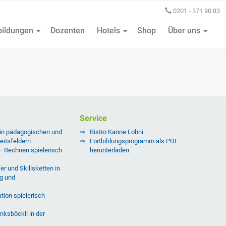
0201 - 371 90 83
bildungen
Dozenten
Hotels
Shop
Über uns
Service
 in pädagogischen und
Bistro Kanne Lohni
eitsfeldern
Fortbildungsprogramm als PDF
 – Rechnen spielerisch
herunterladen
er und Skillsketten in
g und
tion spielerisch
nksböckli in der