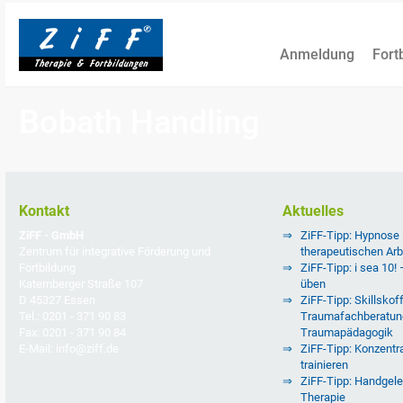
Anmeldung
Fort
Bobath Handling
Kontakt
Aktuelles
ZiFF - GmbH
ZiFF-Tipp: Hypnose
Zentrum für integrative Förderung und
therapeutischen Arb
Fortbildung
ZiFF-Tipp: i sea 10!
Katernberger Straße 107
üben
D 45327 Essen
ZiFF-Tipp: Skillskoff
Tel.: 0201 - 371 90 83
Traumafachberatun
Fax: 0201 - 371 90 84
Traumapädagogik
E-Mail: info@ziff.de
ZiFF-Tipp: Konzentra
trainieren
ZiFF-Tipp: Handgele
Therapie