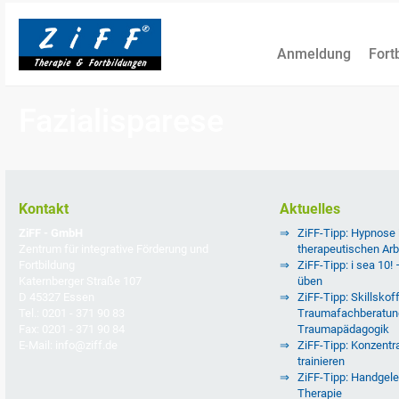
Anmeldung
Fort
Fazialisparese
Kontakt
Aktuelles
ZiFF - GmbH
ZiFF-Tipp: Hypnose
Zentrum für integrative Förderung und
therapeutischen Arb
Fortbildung
ZiFF-Tipp: i sea 10!
Katernberger Straße 107
üben
D 45327 Essen
ZiFF-Tipp: Skillskoff
Tel.: 0201 - 371 90 83
Traumafachberatun
Fax: 0201 - 371 90 84
Traumapädagogik
E-Mail: info@ziff.de
ZiFF-Tipp: Konzentra
trainieren
ZiFF-Tipp: Handgele
Therapie