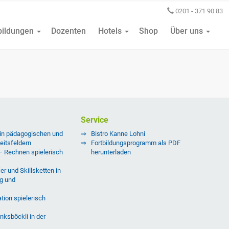
0201 - 371 90 83
bildungen
Dozenten
Hotels
Shop
Über uns
Service
 in pädagogischen und
Bistro Kanne Lohni
eitsfeldern
Fortbildungsprogramm als PDF
 – Rechnen spielerisch
herunterladen
er und Skillsketten in
g und
tion spielerisch
nksböckli in der