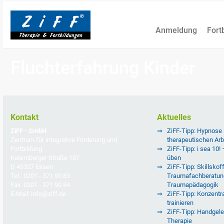
Anmeldung
Fort
Fluchterfahrung Kinder
Kontakt
Aktuelles
ZiFF - GmbH
ZiFF-Tipp: Hypnose
Zentrum für integrative Förderung und
therapeutischen Arb
Fortbildung
ZiFF-Tipp: i sea 10!
Katernberger Straße 107
üben
D 45327 Essen
ZiFF-Tipp: Skillskoff
Tel.: 0201 - 371 90 83
Traumafachberatun
Fax: 0201 - 371 90 84
Traumapädagogik
E-Mail: info@ziff.de
ZiFF-Tipp: Konzentra
trainieren
ZiFF-Tipp: Handgele
Therapie