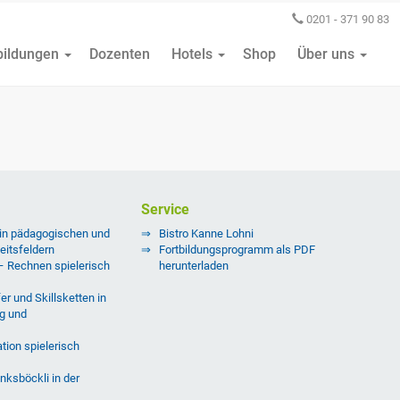
0201 - 371 90 83
bildungen
Dozenten
Hotels
Shop
Über uns
Service
 in pädagogischen und
Bistro Kanne Lohni
eitsfeldern
Fortbildungsprogramm als PDF
 – Rechnen spielerisch
herunterladen
er und Skillsketten in
g und
tion spielerisch
nksböckli in der