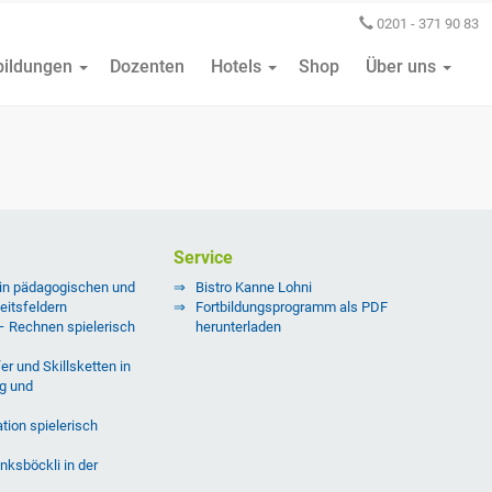
0201 - 371 90 83
bildungen
Dozenten
Hotels
Shop
Über uns
Service
 in pädagogischen und
Bistro Kanne Lohni
eitsfeldern
Fortbildungsprogramm als PDF
 – Rechnen spielerisch
herunterladen
er und Skillsketten in
g und
tion spielerisch
nksböckli in der