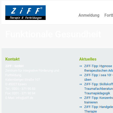
Anmeldung
Fort
Funktionale Gesundheit
Kontakt
Aktuelles
ZiFF - GmbH
ZiFF-Tipp: Hypnose
Zentrum für integrative Förderung und
therapeutischen Arb
Fortbildung
ZiFF-Tipp: i sea 10!
Katernberger Straße 107
üben
D 45327 Essen
ZiFF-Tipp: Skillskoff
Tel.: 0201 - 371 90 83
Traumafachberatun
Fax: 0201 - 371 90 84
Traumapädagogik
E-Mail: info@ziff.de
ZiFF-Tipp: Konzentra
trainieren
ZiFF-Tipp: Handgele
Therapie