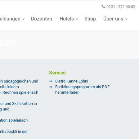
0201 - 371 90 83
bildungen
Dozenten
Hotels
Shop
Über uns
ösen
Service
 in pädagogischen und
Bistro Kanne Lohni
eitsfeldern
Fortbildungsprogramm als PDF
 – Rechnen spielerisch
herunterladen
er und Skillsketten in
g und
tion spielerisch
nksböckli in der