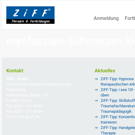
Anmeldung
Fort
myofasziale Schmerzen l
Kontakt
Aktuelles
ZiFF - GmbH
ZiFF-Tipp: Hypnose
Zentrum für integrative Förderung und
therapeutischen Arb
Fortbildung
ZiFF-Tipp: i sea 10!
Katernberger Straße 107
üben
D 45327 Essen
ZiFF-Tipp: Skillskoff
Tel.: 0201 - 371 90 83
Traumafachberatun
Fax: 0201 - 371 90 84
Traumapädagogik
E-Mail: info@ziff.de
ZiFF-Tipp: Konzentra
trainieren
ZiFF-Tipp: Handgele
Therapie