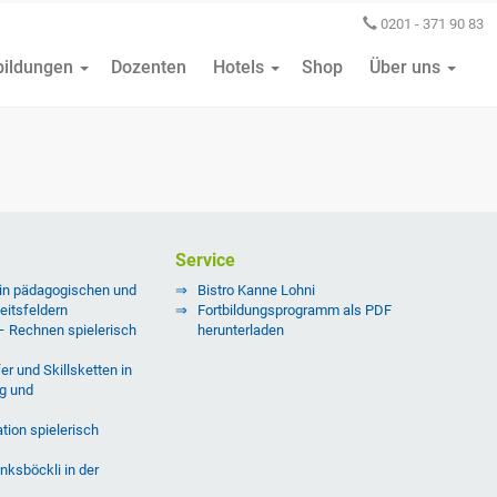
0201 - 371 90 83
bildungen
Dozenten
Hotels
Shop
Über uns
Service
 in pädagogischen und
Bistro Kanne Lohni
eitsfeldern
Fortbildungsprogramm als PDF
 – Rechnen spielerisch
herunterladen
er und Skillsketten in
g und
tion spielerisch
nksböckli in der