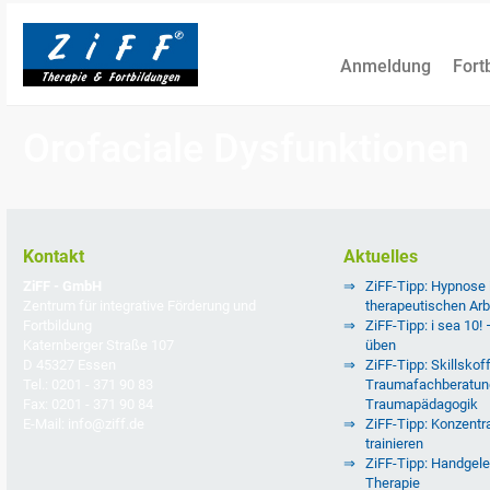
Anmeldung
Fort
Orofaciale Dysfunktionen
Kontakt
Aktuelles
ZiFF - GmbH
ZiFF-Tipp: Hypnose
Zentrum für integrative Förderung und
therapeutischen Arb
Fortbildung
ZiFF-Tipp: i sea 10!
Katernberger Straße 107
üben
D 45327 Essen
ZiFF-Tipp: Skillskoff
Tel.: 0201 - 371 90 83
Traumafachberatun
Fax: 0201 - 371 90 84
Traumapädagogik
E-Mail: info@ziff.de
ZiFF-Tipp: Konzentra
trainieren
ZiFF-Tipp: Handgele
Therapie