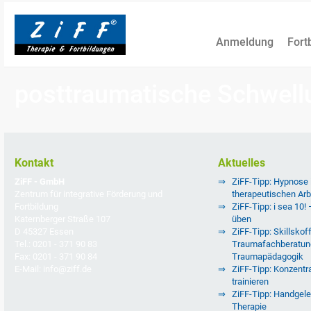
Anmeldung
Fort
posttraumatische Schwell
Kontakt
Aktuelles
ZiFF - GmbH
ZiFF-Tipp: Hypnose
Zentrum für integrative Förderung und
therapeutischen Arb
Fortbildung
ZiFF-Tipp: i sea 10!
Katernberger Straße 107
üben
D 45327 Essen
ZiFF-Tipp: Skillskoff
Tel.: 0201 - 371 90 83
Traumafachberatun
Fax: 0201 - 371 90 84
Traumapädagogik
E-Mail: info@ziff.de
ZiFF-Tipp: Konzentra
trainieren
ZiFF-Tipp: Handgele
Therapie