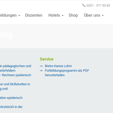
0201 - 371 90 83
bildungen
Dozenten
Hotels
Shop
Über uns
ung
Service
 in pädagogischen und
Bistro Kanne Lohni
eitsfeldern
Fortbildungsprogramm als PDF
 – Rechnen spielerisch
herunterladen
er und Skillsketten in
g und
tion spielerisch
nksböckli in der