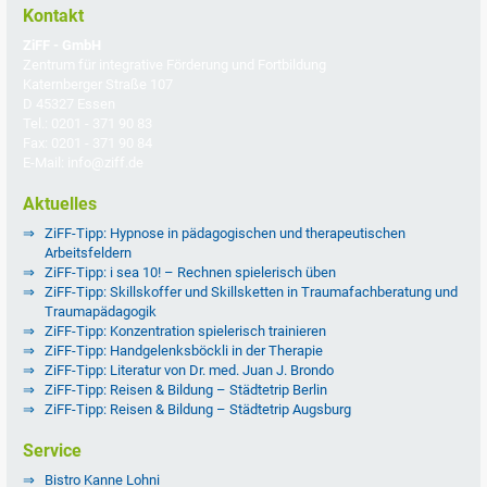
Kontakt
ZiFF - GmbH
Zentrum für integrative Förderung und Fortbildung
Katernberger Straße 107
D 45327 Essen
Tel.: 0201 - 371 90 83
Fax: 0201 - 371 90 84
E-Mail: info@ziff.de
Aktuelles
ZiFF-Tipp: Hypnose in pädagogischen und therapeutischen
Arbeitsfeldern
ZiFF-Tipp: i sea 10! – Rechnen spielerisch üben
ZiFF-Tipp: Skillskoffer und Skillsketten in Traumafachberatung und
Traumapädagogik
ZiFF-Tipp: Konzentration spielerisch trainieren
ZiFF-Tipp: Handgelenksböckli in der Therapie
ZiFF-Tipp: Literatur von Dr. med. Juan J. Brondo
ZiFF-Tipp: Reisen & Bildung – Städtetrip Berlin
ZiFF-Tipp: Reisen & Bildung – Städtetrip Augsburg
Service
Bistro Kanne Lohni