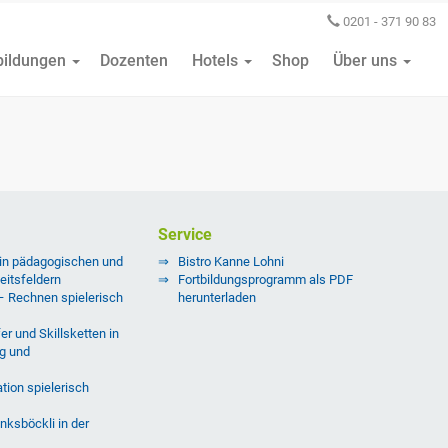
0201 - 371 90 83
bildungen
Dozenten
Hotels
Shop
Über uns
Service
 in pädagogischen und
Bistro Kanne Lohni
eitsfeldern
Fortbildungsprogramm als PDF
 – Rechnen spielerisch
herunterladen
er und Skillsketten in
g und
tion spielerisch
nksböckli in der