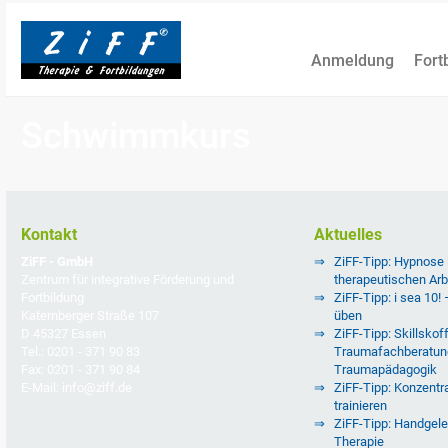
Anmeldung
Fort
Schwimmkurs
Kontakt
Aktuelles
ZiFF - GmbH
ZiFF-Tipp: Hypnose
Zentrum für integrative Förderung und
therapeutischen Arb
Fortbildung
ZiFF-Tipp: i sea 10!
Katernberger Straße 107
üben
D 45327 Essen
ZiFF-Tipp: Skillskoff
Tel.: 0201 - 371 90 83
Traumafachberatun
Fax: 0201 - 371 90 84
Traumapädagogik
E-Mail: info@ziff.de
ZiFF-Tipp: Konzentra
trainieren
ZiFF-Tipp: Handgele
Therapie