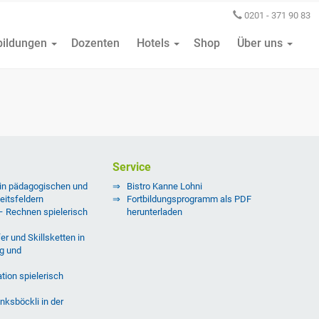
0201 - 371 90 83
bildungen
Dozenten
Hotels
Shop
Über uns
Service
 in pädagogischen und
Bistro Kanne Lohni
eitsfeldern
Fortbildungsprogramm als PDF
 – Rechnen spielerisch
herunterladen
er und Skillsketten in
g und
tion spielerisch
nksböckli in der