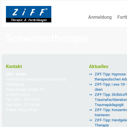
Anmeldung
Fort
Schwimmtherapie
Kontakt
Aktuelles
ZiFF - GmbH
ZiFF-Tipp: Hypnose
Zentrum für integrative Förderung und
therapeutischen Arb
Fortbildung
ZiFF-Tipp: i sea 10!
Katernberger Straße 107
üben
D 45327 Essen
ZiFF-Tipp: Skillskoff
Tel.: 0201 - 371 90 83
Traumafachberatun
Fax: 0201 - 371 90 84
Traumapädagogik
E-Mail: info@ziff.de
ZiFF-Tipp: Konzentra
trainieren
ZiFF-Tipp: Handgele
Therapie