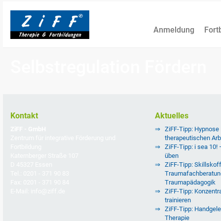
Anmeldung
Fort
Selbstregulation Fördern
Kontakt
Aktuelles
ZiFF - GmbH
ZiFF-Tipp: Hypnose
Zentrum für integrative Förderung und
therapeutischen Arb
Fortbildung
ZiFF-Tipp: i sea 10!
Katernberger Straße 107
üben
D 45327 Essen
ZiFF-Tipp: Skillskoff
Tel.: 0201 - 371 90 83
Traumafachberatun
Fax: 0201 - 371 90 84
Traumapädagogik
E-Mail: info@ziff.de
ZiFF-Tipp: Konzentra
trainieren
ZiFF-Tipp: Handgele
Therapie