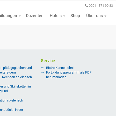
0201 - 371 90 83
bildungen
Dozenten
Hotels
Shop
Über uns
Service
 in pädagogischen und
Bistro Kanne Lohni
eitsfeldern
Fortbildungsprogramm als PDF
 – Rechnen spielerisch
herunterladen
er und Skillsketten in
g und
tion spielerisch
nksböckli in der