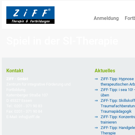
Anmeldung
Fort
Spiel in der SI-Therapie
Kontakt
Aktuelles
ZiFF - GmbH
ZiFF-Tipp: Hypnose
Zentrum für integrative Förderung und
therapeutischen Arb
Fortbildung
ZiFF-Tipp: i sea 10!
Katernberger Straße 107
üben
D 45327 Essen
ZiFF-Tipp: Skillskoff
Tel.: 0201 - 371 90 83
Traumafachberatun
Fax: 0201 - 371 90 84
Traumapädagogik
E-Mail: info@ziff.de
ZiFF-Tipp: Konzentra
trainieren
ZiFF-Tipp: Handgele
Therapie