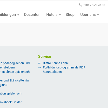
0201 - 371 90 83
bildungen
Dozenten
Hotels
Shop
Über uns
Service
 in pädagogischen und
Bistro Kanne Lohni
eitsfeldern
Fortbildungsprogramm als PDF
 – Rechnen spielerisch
herunterladen
er und Skillsketten in
g und
tion spielerisch
nksböckli in der