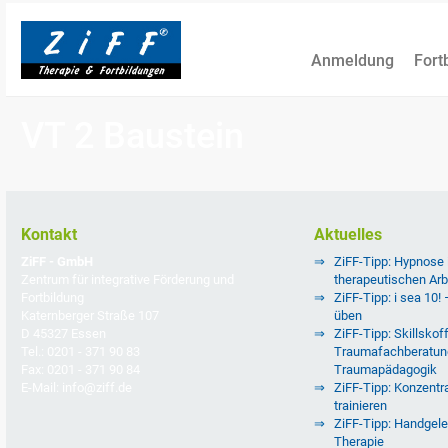
Anmeldung
Fort
VT 2 Baustein
Kontakt
Aktuelles
ZiFF - GmbH
ZiFF-Tipp: Hypnose
Zentrum für integrative Förderung und
therapeutischen Arb
Fortbildung
ZiFF-Tipp: i sea 10!
Katernberger Straße 107
üben
D 45327 Essen
ZiFF-Tipp: Skillskoff
Tel.: 0201 - 371 90 83
Traumafachberatun
Fax: 0201 - 371 90 84
Traumapädagogik
E-Mail: info@ziff.de
ZiFF-Tipp: Konzentra
trainieren
ZiFF-Tipp: Handgele
Therapie