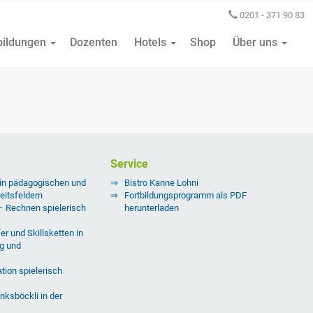
0201 - 371 90 83
bildungen
Dozenten
Hotels
Shop
Über uns
Service
 in pädagogischen und
Bistro Kanne Lohni
eitsfeldern
Fortbildungsprogramm als PDF
 – Rechnen spielerisch
herunterladen
er und Skillsketten in
g und
tion spielerisch
nksböckli in der