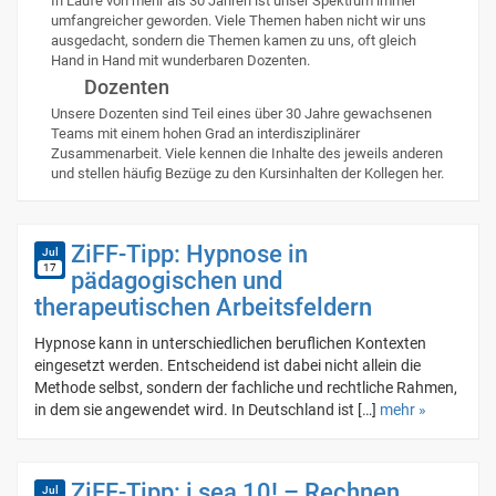
In Laufe von mehr als 30 Jahren ist unser Spektrum immer
umfangreicher geworden. Viele Themen haben nicht wir uns
ausgedacht, sondern die Themen kamen zu uns, oft gleich
Hand in Hand mit wunderbaren Dozenten.
Dozenten
Unsere Dozenten sind Teil eines über 30 Jahre gewachsenen
Teams mit einem hohen Grad an interdisziplinärer
Zusammenarbeit. Viele kennen die Inhalte des jeweils anderen
und stellen häufig Bezüge zu den Kursinhalten der Kollegen her.
ZiFF-Tipp: Hypnose in
Jul
17
pädagogischen und
therapeutischen Arbeitsfeldern
Hypnose kann in unterschiedlichen beruflichen Kontexten
eingesetzt werden. Entscheidend ist dabei nicht allein die
Methode selbst, sondern der fachliche und rechtliche Rahmen,
in dem sie angewendet wird. In Deutschland ist […]
mehr »
ZiFF-Tipp: i sea 10! – Rechnen
Jul