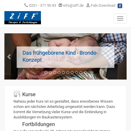
0201 - 371 90 83
info@ziff.de
Fobi Download
Toggl
navig
Das frühgeborene Kind - Brondo-
Konzept
Kurse
Nahezu jeder Kurs ist so gestaltet, dass erworbenes Wissen
schon am nächsten Arbeitstag umgesetzt werden kann. Dazu
kommt die Vernetzung vieler Kurse und die Einbindung in
Ausbildungen im Baukastensystem.
Fortbildungen