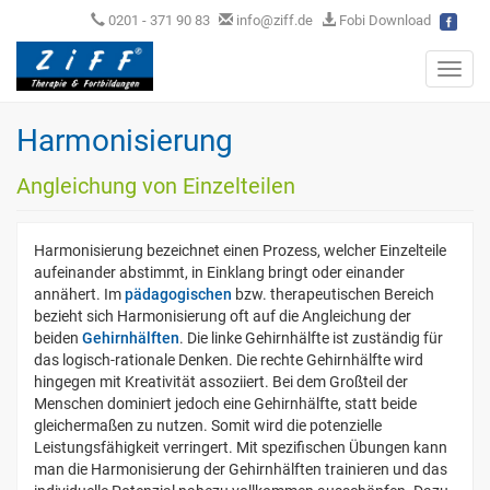
0201 - 371 90 83
info@ziff.de
Fobi Download
Toggl
navig
Harmonisierung
Angleichung von Einzelteilen
Harmonisierung bezeichnet einen Prozess, welcher Einzelteile
aufeinander abstimmt, in Einklang bringt oder einander
annähert. Im
pädagogischen
bzw. therapeutischen Bereich
bezieht sich Harmonisierung oft auf die Angleichung der
beiden
Gehirnhälften
. Die linke Gehirnhälfte ist zuständig für
das logisch-rationale Denken. Die rechte Gehirnhälfte wird
hingegen mit Kreativität assoziiert. Bei dem Großteil der
Menschen dominiert jedoch eine Gehirnhälfte, statt beide
gleichermaßen zu nutzen. Somit wird die potenzielle
Leistungsfähigkeit verringert. Mit spezifischen Übungen kann
man die Harmonisierung der Gehirnhälften trainieren und das