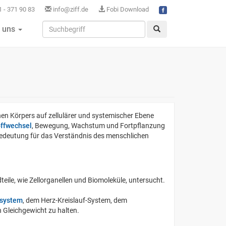
 - 371 90 83
info@ziff.de
Fobi Download
 uns
hen Körpers auf zellulärer und systemischer Ebene
offwechsel
, Bewegung, Wachstum und Fortpflanzung
 Bedeutung für das Verständnis des menschlichen
dteile, wie Zellorganellen und Biomoleküle, untersucht.
system
, dem Herz-Kreislauf-System, dem
 Gleichgewicht zu halten.