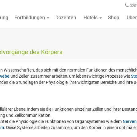
0201
ung
Fortbildungen
Dozenten
Hotels
Shop
Über
elvorgänge des Körpers
schen Wissenschaften, das sich mit den normalen Funktionen des menschlic
webe
und Zellen zusammenarbeiten, um lebenswichtige Prozesse wie
St
rden die Grundlagen der Physiologie, ihre wichtigsten Bereiche und ihre
ellulärer Ebene, indem sie die Funktionen einzelner Zellen und ihrer Bestan
lung und Zellkommunikation.
achtet die Physiologie die Funktionen von Organsystemen wie dem
Nerven
em
. Diese Systeme arbeiten zusammen, um den Körper in einem optimalen