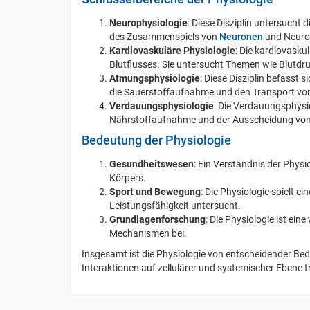
Neurophysiologie
: Diese Disziplin untersucht
des Zusammenspiels von
Neuronen
und Neuro
Kardiovaskuläre Physiologie
: Die kardiovasku
Blutflusses. Sie untersucht Themen wie Blutdr
Atmungsphysiologie
: Diese Disziplin befasst
die Sauerstoffaufnahme und den Transport von
Verdauungsphysiologie
: Die Verdauungsphysi
Nährstoffaufnahme und der Ausscheidung von
Bedeutung der Physiologie
Gesundheitswesen
: Ein Verständnis der Phys
Körpers.
Sport und Bewegung
: Die Physiologie spielt e
Leistungsfähigkeit untersucht.
Grundlagenforschung
: Die Physiologie ist ei
Mechanismen bei.
Insgesamt ist die Physiologie von entscheidender Be
Interaktionen auf zellulärer und systemischer Ebene 