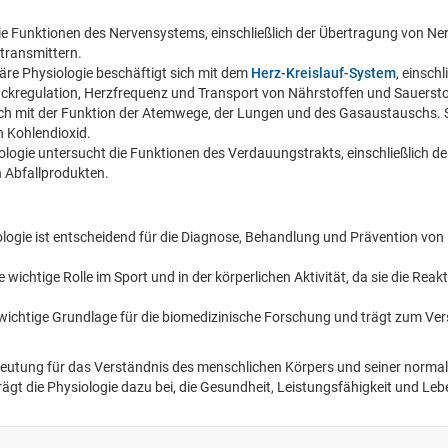
 die Funktionen des Nervensystems, einschließlich der Übertragung von N
transmittern.
läre Physiologie beschäftigt sich mit dem
Herz-Kreislauf-System
, einsch
uckregulation, Herzfrequenz und Transport von Nährstoffen und Sauersto
 sich mit der Funktion der Atemwege, der Lungen und des Gasaustauschs. 
 Kohlendioxid.
ologie untersucht die Funktionen des Verdauungstrakts, einschließlich d
 Abfallprodukten.
iologie ist entscheidend für die Diagnose, Behandlung und Prävention v
ine wichtige Rolle im Sport und in der körperlichen Aktivität, da sie die R
ne wichtige Grundlage für die biomedizinische Forschung und trägt zum V
deutung für das Verständnis des menschlichen Körpers und seiner norma
trägt die Physiologie dazu bei, die Gesundheit, Leistungsfähigkeit und L