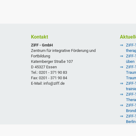
Kontakt
Aktuell
ZiFF - GmbH
ZiFF-
Zentrum für integrative Förderung und
thera
Fortbildung
ZiFF-
Katernberger Straße 107
üben
D 45327 Essen
ZiFF-T
Tel.: 0201 - 371 90 83
Traum
Fax: 0201 - 371 90 84
Trau
E-Mail: info@ziff.de
ZiFF-
traini
ZiFF-
Thera
ZiFF-T
Brond
ZiFF-
Berlin
ZiFF-
Augs