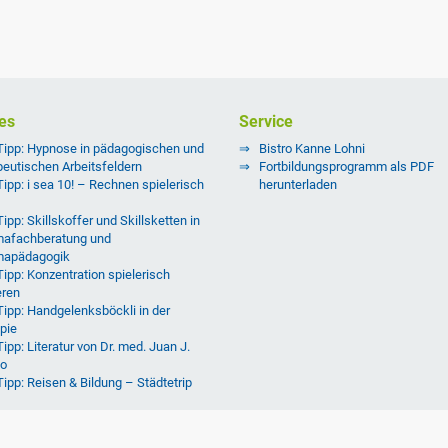
es
Service
Tipp: Hypnose in pädagogischen und
Bistro Kanne Lohni
peutischen Arbeitsfeldern
Fortbildungsprogramm als PDF
Tipp: i sea 10! – Rechnen spielerisch
herunterladen
ipp: Skillskoffer und Skillsketten in
afachberatung und
mapädagogik
Tipp: Konzentration spielerisch
eren
Tipp: Handgelenksböckli in der
pie
ipp: Literatur von Dr. med. Juan J.
o
Tipp: Reisen & Bildung – Städtetrip
Tipp: Reisen & Bildung – Städtetrip
burg