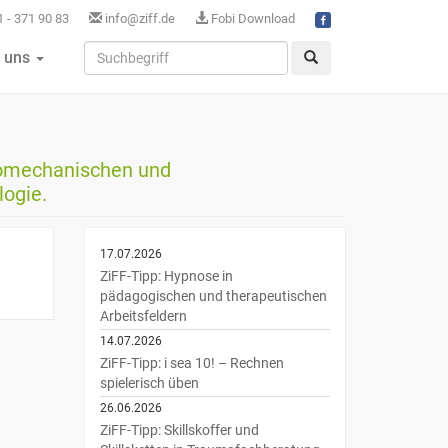
 - 371 90 83
info@ziff.de
Fobi Download
 uns
biomechanischen und
ogie.
17.07.2026
ZiFF-Tipp: Hypnose in
pädagogischen und therapeutischen
Arbeitsfeldern
14.07.2026
ZiFF-Tipp: i sea 10! – Rechnen
spielerisch üben
26.06.2026
ZiFF-Tipp: Skillskoffer und