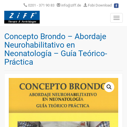
0201 - 371 90 83
info@ziff.de
Fobi Download
Toggl
navig
Concepto Brondo – Abordaje
Neurohabilitativo en
Neonatología – Guía Teórico-
Práctica