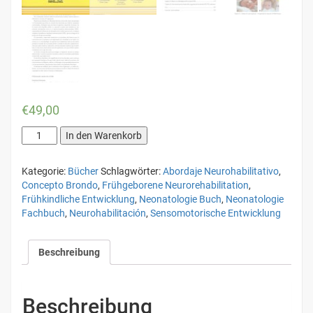
€
49,00
Concepto
In den Warenkorb
Brondo
-
Kategorie:
Bücher
Schlagwörter:
Abordaje Neurohabilitativo
,
Abordaje
Concepto Brondo
,
Frühgeborene Neurorehabilitation
,
Neurohabilitativo
Frühkindliche Entwicklung
,
Neonatologie Buch
,
Neonatologie
en
Fachbuch
,
Neurohabilitación
,
Sensomotorische Entwicklung
Neonatología
-
Guía
Beschreibung
Teórico-
Práctica
Menge
Beschreibung