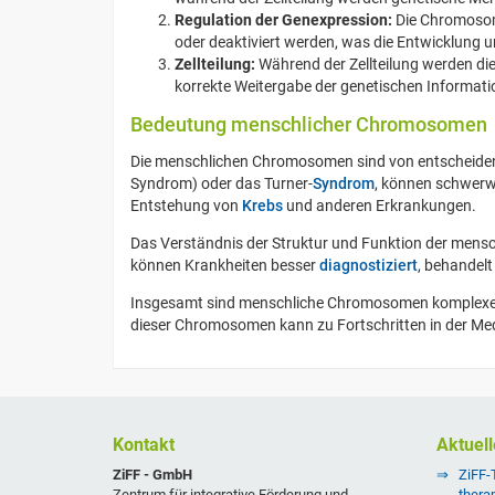
Regulation der Genexpression:
Die Chromosome
oder deaktiviert werden, was die Entwicklung un
Zellteilung:
Während der Zellteilung werden die 
korrekte Weitergabe der genetischen Informati
Bedeutung menschlicher Chromosomen
Die menschlichen Chromosomen sind von entscheide
Syndrom) oder das Turner-
Syndrom
, können schwer
Entstehung von
Krebs
und anderen Erkrankungen.
Das Verständnis der Struktur und Funktion der mens
können Krankheiten besser
diagnostiziert
, behandel
Insgesamt sind menschliche Chromosomen komplexe Stru
dieser Chromosomen kann zu Fortschritten in der Me
Kontakt
Aktuell
ZiFF - GmbH
ZiFF-
Zentrum für integrative Förderung und
thera