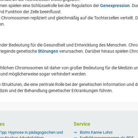
n spielen eine Schlüsselrolle bei der Regulation der
Genexpression
. Du
d Funktion der Zelle beeinflusst.
Chromosomen repliziert und gleichmäßig auf die Tochterzellen verteilt. Di
on.
nder Bedeutung für die Gesundheit und Entwicklung des Menschen. Ch
wiegende genetische
Störungen
verursachen. Darüber hinaus spielen Chr
chlichen Chromosomen ist daher von großer Bedeutung für die Medizin 
t und möglicherweise sogar verhindert werden.
kturen, die eine zentrale Rolle bei der genetischen Information und der
dizin und der Behandlung genetischer Erkrankungen führen.
es
Service
Tipp: Hypnose in pädagogischen und
Bistro Kanne Lohni
peutischen Arbeitsfeldern
Fortbildungsprogramm als PDF