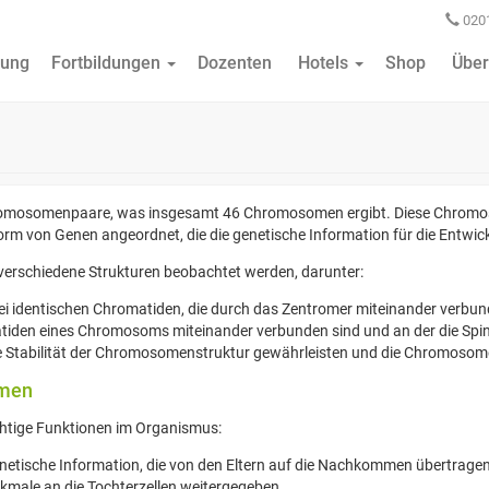
0201
ung
Fortbildungen
Dozenten
Hotels
Shop
Über
Chromosomenpaare, was insgesamt 46 Chromosomen ergibt. Diese Chromo
n Form von Genen angeordnet, die die genetische Information für die Entw
verschiedene Strukturen beobachtet werden, darunter:
identischen Chromatiden, die durch das Zentromer miteinander verbun
matiden eines Chromosoms miteinander verbunden sind und an der die Spin
e Stabilität der Chromosomenstruktur gewährleisten und die Chromosom
omen
htige Funktionen im Organismus:
etische Information, die von den Eltern auf die Nachkommen übertragen
kmale an die Tochterzellen weitergegeben.