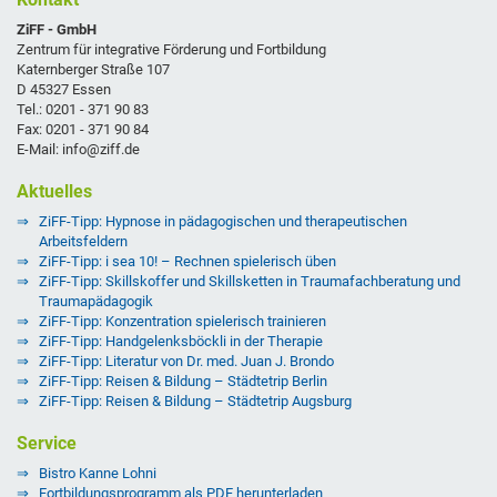
ZiFF - GmbH
Zentrum für integrative Förderung und Fortbildung
Katernberger Straße 107
D 45327 Essen
Tel.: 0201 - 371 90 83
Fax: 0201 - 371 90 84
E-Mail: info@ziff.de
Aktuelles
ZiFF-Tipp: Hypnose in pädagogischen und therapeutischen
Arbeitsfeldern
ZiFF-Tipp: i sea 10! – Rechnen spielerisch üben
ZiFF-Tipp: Skillskoffer und Skillsketten in Traumafachberatung und
Traumapädagogik
ZiFF-Tipp: Konzentration spielerisch trainieren
ZiFF-Tipp: Handgelenksböckli in der Therapie
ZiFF-Tipp: Literatur von Dr. med. Juan J. Brondo
ZiFF-Tipp: Reisen & Bildung – Städtetrip Berlin
ZiFF-Tipp: Reisen & Bildung – Städtetrip Augsburg
Service
Bistro Kanne Lohni
Fortbildungsprogramm als PDF herunterladen