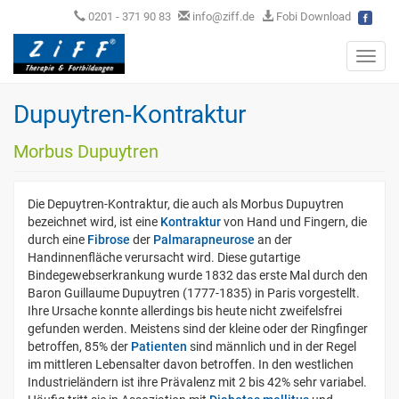
0201 - 371 90 83
info@ziff.de
Fobi Download
Toggl
navig
Dupuytren-Kontraktur
Morbus Dupuytren
Die Depuytren-Kontraktur, die auch als Morbus Dupuytren
bezeichnet wird, ist eine
Kontraktur
von Hand und Fingern, die
durch eine
Fibrose
der
Palmarapneurose
an der
Handinnenfläche verursacht wird. Diese gutartige
Bindegewebserkrankung wurde 1832 das erste Mal durch den
Baron Guillaume Dupuytren (1777-1835) in Paris vorgestellt.
Ihre Ursache konnte allerdings bis heute nicht zweifelsfrei
gefunden werden. Meistens sind der kleine oder der Ringfinger
betroffen, 85% der
Patienten
sind männlich und in der Regel
im mittleren Lebensalter davon betroffen. In den westlichen
Industrieländern ist ihre Prävalenz mit 2 bis 42% sehr variabel.