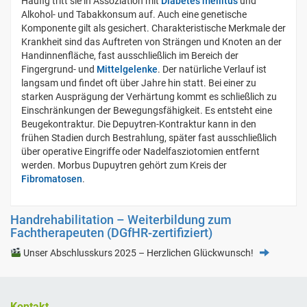
Häufig tritt sie in Assoziation mit
Diabetes mellitus
und
Alkohol- und Tabakkonsum auf. Auch eine genetische
Komponente gilt als gesichert. Charakteristische Merkmale der
Krankheit sind das Auftreten von Strängen und Knoten an der
Handinnenfläche, fast ausschließlich im Bereich der
Fingergrund- und
Mittelgelenke
. Der natürliche Verlauf ist
langsam und findet oft über Jahre hin statt. Bei einer zu
starken Ausprägung der Verhärtung kommt es schließlich zu
Einschränkungen der Bewegungsfähigkeit. Es entsteht eine
Beugekontraktur. Die Depuytren-Kontraktur kann in den
frühen Stadien durch Bestrahlung, später fast ausschließlich
über operative Eingriffe oder Nadelfasziotomien entfernt
werden. Morbus Dupuytren gehört zum Kreis der
Fibromatosen
.
Handrehabilitation – Weiterbildung zum
Fachtherapeuten (DGfHR-zertifiziert)
Unser Abschlusskurs 2025 – Herzlichen Glückwunsch!
Kontakt