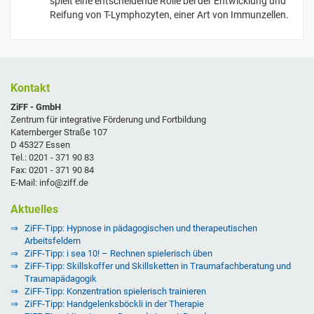
spielt eine entscheidende Rolle bei der Entwicklung und
Reifung von T-Lymphozyten, einer Art von Immunzellen.
Kontakt
ZiFF - GmbH
Zentrum für integrative Förderung und Fortbildung
Katernberger Straße 107
D 45327 Essen
Tel.: 0201 - 371 90 83
Fax: 0201 - 371 90 84
E-Mail: info@ziff.de
Aktuelles
ZiFF-Tipp: Hypnose in pädagogischen und therapeutischen
Arbeitsfeldern
ZiFF-Tipp: i sea 10! – Rechnen spielerisch üben
ZiFF-Tipp: Skillskoffer und Skillsketten in Traumafachberatung und
Traumapädagogik
ZiFF-Tipp: Konzentration spielerisch trainieren
ZiFF-Tipp: Handgelenksböckli in der Therapie