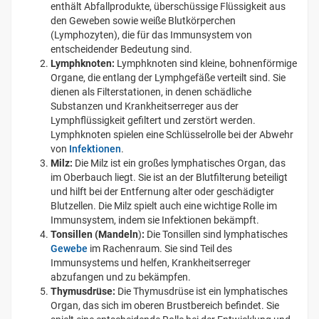
enthält Abfallprodukte, überschüssige Flüssigkeit aus
den Geweben sowie weiße Blutkörperchen
(Lymphozyten), die für das Immunsystem von
entscheidender Bedeutung sind.
Lymphknoten:
Lymphknoten sind kleine, bohnenförmige
Organe, die entlang der Lymphgefäße verteilt sind. Sie
dienen als Filterstationen, in denen schädliche
Substanzen und Krankheitserreger aus der
Lymphflüssigkeit gefiltert und zerstört werden.
Lymphknoten spielen eine Schlüsselrolle bei der Abwehr
von
Infektionen
.
Milz:
Die Milz ist ein großes lymphatisches Organ, das
im Oberbauch liegt. Sie ist an der Blutfilterung beteiligt
und hilft bei der Entfernung alter oder geschädigter
Blutzellen. Die Milz spielt auch eine wichtige Rolle im
Immunsystem, indem sie Infektionen bekämpft.
Tonsillen (Mandeln
)
:
Die Tonsillen sind lymphatisches
Gewebe
im Rachenraum. Sie sind Teil des
Immunsystems und helfen, Krankheitserreger
abzufangen und zu bekämpfen.
Thymusdrüse:
Die Thymusdrüse ist ein lymphatisches
Organ, das sich im oberen Brustbereich befindet. Sie