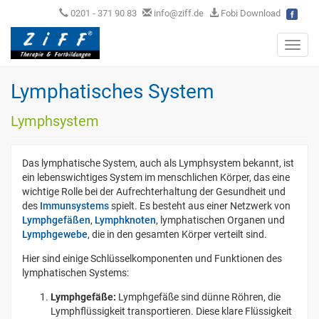
0201 - 371 90 83
info@ziff.de
Fobi Download
Toggl
navig
Lymphatisches System
Lymphsystem
Das lymphatische System, auch als Lymphsystem bekannt, ist
ein lebenswichtiges System im menschlichen Körper, das eine
wichtige Rolle bei der Aufrechterhaltung der Gesundheit und
des
Immunsystems
spielt. Es besteht aus einer Netzwerk von
Lymphgefäßen
,
Lymphknoten
, lymphatischen Organen und
Lymphgewebe
, die in den gesamten Körper verteilt sind.
Hier sind einige Schlüsselkomponenten und Funktionen des
lymphatischen Systems:
Lymphgefäße:
Lymphgefäße sind dünne Röhren, die
Lymphflüssigkeit transportieren. Diese klare Flüssigkeit