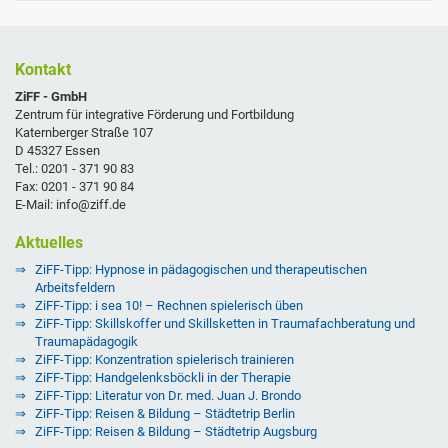
Kontakt
ZiFF - GmbH
Zentrum für integrative Förderung und Fortbildung
Katernberger Straße 107
D 45327 Essen
Tel.: 0201 - 371 90 83
Fax: 0201 - 371 90 84
E-Mail: info@ziff.de
Aktuelles
ZiFF-Tipp: Hypnose in pädagogischen und therapeutischen
Arbeitsfeldern
ZiFF-Tipp: i sea 10! – Rechnen spielerisch üben
ZiFF-Tipp: Skillskoffer und Skillsketten in Traumafachberatung und
Traumapädagogik
ZiFF-Tipp: Konzentration spielerisch trainieren
ZiFF-Tipp: Handgelenksböckli in der Therapie
ZiFF-Tipp: Literatur von Dr. med. Juan J. Brondo
ZiFF-Tipp: Reisen & Bildung – Städtetrip Berlin
ZiFF-Tipp: Reisen & Bildung – Städtetrip Augsburg