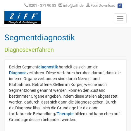
0201 - 371 90 83
info@ziff.de
Fobi Download
Toggl
navig
Segmentdiagnostik
Diagnoseverfahren
Bei der Segment
diagnostik
handelt es sich
um
ein
Diagnose
verfahren. Diese Verfahren beruhen darauf, dass die
inneren Organe verbunden sind durch Nerven- und
Blutbahnen. Betroffene Stellen im Körper, welche auch
Segmentzonen genannt werden, können den Zustand
bestimmter Organe angeben, indem diese Stellen abgetastet
werden, dadurch lässt sich dann die Diagnose geben. Durch
die Diagnose lässt sich die Grundlage für die dann
fortfahrende Behandlung/
Therapie
bilden und kann eben auf
Grundlage dessen behandelt werden.