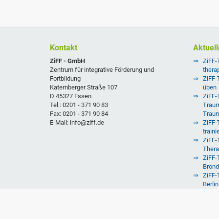
Kontakt
Aktuell
ZiFF - GmbH
ZiFF-
Zentrum für integrative Förderung und
thera
Fortbildung
ZiFF-
Katernberger Straße 107
üben
D 45327 Essen
ZiFF-T
Tel.: 0201 - 371 90 83
Traum
Fax: 0201 - 371 90 84
Trau
E-Mail: info@ziff.de
ZiFF-
traini
ZiFF-
Thera
ZiFF-T
Brond
ZiFF-
Berlin
ZiFF-
Augs