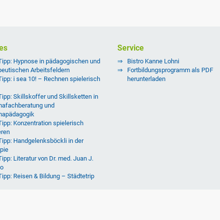
es
Service
Tipp: Hypnose in pädagogischen und
Bistro Kanne Lohni
peutischen Arbeitsfeldern
Fortbildungsprogramm als PDF
Tipp: i sea 10! – Rechnen spielerisch
herunterladen
ipp: Skillskoffer und Skillsketten in
afachberatung und
mapädagogik
Tipp: Konzentration spielerisch
eren
Tipp: Handgelenksböckli in der
pie
ipp: Literatur von Dr. med. Juan J.
o
Tipp: Reisen & Bildung – Städtetrip
Tipp: Reisen & Bildung – Städtetrip
burg