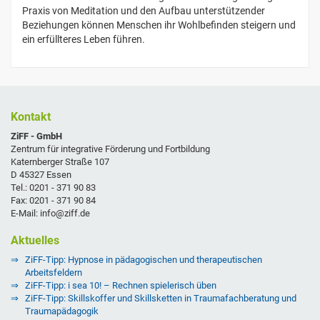
Praxis von Meditation und den Aufbau unterstützender
Beziehungen können Menschen ihr Wohlbefinden steigern und
ein erfüllteres Leben führen.
Kontakt
ZiFF - GmbH
Zentrum für integrative Förderung und Fortbildung
Katernberger Straße 107
D 45327 Essen
Tel.: 0201 - 371 90 83
Fax: 0201 - 371 90 84
E-Mail: info@ziff.de
Aktuelles
ZiFF-Tipp: Hypnose in pädagogischen und therapeutischen
Arbeitsfeldern
ZiFF-Tipp: i sea 10! – Rechnen spielerisch üben
ZiFF-Tipp: Skillskoffer und Skillsketten in Traumafachberatung und
Traumapädagogik