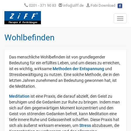
0201 - 371 90 83
info@ziff.de
Fobi Download
Toggl
navig
Wohlbefinden
Das menschliche Wohlbefinden ist von grundlegender
Bedeutung für ein erfülltes Leben, und um dieses zu erreichen,
ist es wichtig, wirksame
Methoden der Entspannung
und
Stressbewältigung zu nutzen. Eine solche Methode, die in den
letzten Jahren zunehmend an Bedeutung gewonnen hat, ist
die Meditation.
Meditation
ist eine Praxis, die darauf abzielt, den Geist zu
beruhigen und die Gedanken zur Ruhe zu bringen. Indem man
sich auf den gegenwärtigen Moment konzentriert und den
Geist von störenden Gedanken befreit, kann Meditation eine
tiefe innere Ruhe und Gelassenheit schaffen. Diese Praxis hat
sich als äußerst wirksam erwiesen, um
Stress
abzubauen, die