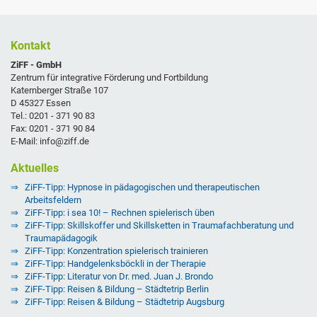
Kontakt
ZiFF - GmbH
Zentrum für integrative Förderung und Fortbildung
Katernberger Straße 107
D 45327 Essen
Tel.: 0201 - 371 90 83
Fax: 0201 - 371 90 84
E-Mail: info@ziff.de
Aktuelles
ZiFF-Tipp: Hypnose in pädagogischen und therapeutischen
Arbeitsfeldern
ZiFF-Tipp: i sea 10! – Rechnen spielerisch üben
ZiFF-Tipp: Skillskoffer und Skillsketten in Traumafachberatung und
Traumapädagogik
ZiFF-Tipp: Konzentration spielerisch trainieren
ZiFF-Tipp: Handgelenksböckli in der Therapie
ZiFF-Tipp: Literatur von Dr. med. Juan J. Brondo
ZiFF-Tipp: Reisen & Bildung – Städtetrip Berlin
ZiFF-Tipp: Reisen & Bildung – Städtetrip Augsburg