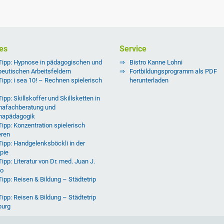
es
Service
Tipp: Hypnose in pädagogischen und
Bistro Kanne Lohni
peutischen Arbeitsfeldern
Fortbildungsprogramm als PDF
Tipp: i sea 10! – Rechnen spielerisch
herunterladen
ipp: Skillskoffer und Skillsketten in
afachberatung und
mapädagogik
Tipp: Konzentration spielerisch
eren
Tipp: Handgelenksböckli in der
pie
ipp: Literatur von Dr. med. Juan J.
o
Tipp: Reisen & Bildung – Städtetrip
Tipp: Reisen & Bildung – Städtetrip
burg