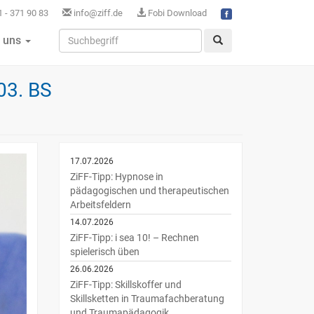
 - 371 90 83
info@ziff.de
Fobi Download
 uns
03. BS
17.07.2026
ZiFF-Tipp: Hypnose in
pädagogischen und therapeutischen
Arbeitsfeldern
14.07.2026
ZiFF-Tipp: i sea 10! – Rechnen
spielerisch üben
26.06.2026
ZiFF-Tipp: Skillskoffer und
Skillsketten in Traumafachberatung
und Traumapädagogik