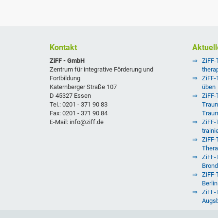
Kontakt
Aktuell
ZiFF - GmbH
ZiFF-
Zentrum für integrative Förderung und
thera
Fortbildung
ZiFF-
Katernberger Straße 107
üben
D 45327 Essen
ZiFF-T
Tel.: 0201 - 371 90 83
Traum
Fax: 0201 - 371 90 84
Trau
E-Mail: info@ziff.de
ZiFF-
traini
ZiFF-
Thera
ZiFF-T
Brond
ZiFF-
Berlin
ZiFF-
Augs