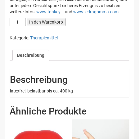
unter jedem Gesichtspunkt sicheres Erzeugnis zu besitzen.
weitere Infos:
www.tonkey.it
und
www.ledragomma.com
Pezzi®
In den Warenkorb
Duetto
Original
Kategorie:
Therapiemittel
Ø
ca.
70
Beschreibung
cm,
grau
(Erdnuss)
Beschreibung
Menge
latexfrei, belastbar bis ca. 400 kg
Ähnliche Produkte