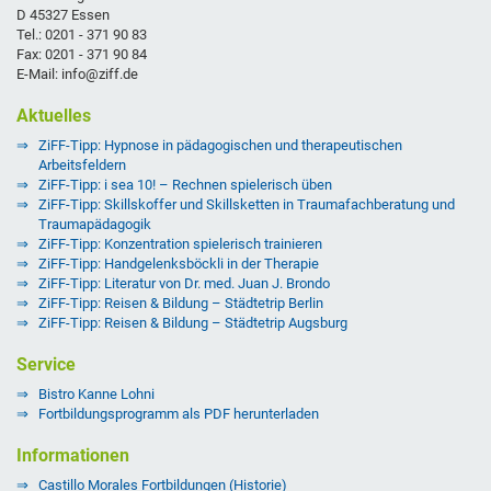
D 45327 Essen
Tel.: 0201 - 371 90 83
Fax: 0201 - 371 90 84
E-Mail: info@ziff.de
Aktuelles
ZiFF-Tipp: Hypnose in pädagogischen und therapeutischen
Arbeitsfeldern
ZiFF-Tipp: i sea 10! – Rechnen spielerisch üben
ZiFF-Tipp: Skillskoffer und Skillsketten in Traumafachberatung und
Traumapädagogik
ZiFF-Tipp: Konzentration spielerisch trainieren
ZiFF-Tipp: Handgelenksböckli in der Therapie
ZiFF-Tipp: Literatur von Dr. med. Juan J. Brondo
ZiFF-Tipp: Reisen & Bildung – Städtetrip Berlin
ZiFF-Tipp: Reisen & Bildung – Städtetrip Augsburg
Service
Bistro Kanne Lohni
Fortbildungsprogramm als PDF herunterladen
Informationen
Castillo Morales Fortbildungen (Historie)