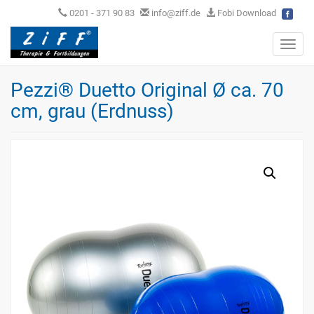
0201 - 371 90 83
info@ziff.de
Fobi Download
Toggl
navig
Pezzi® Duetto Original Ø ca. 70
cm, grau (Erdnuss)