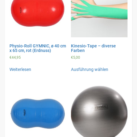
Physio-Roll GYMNIC, ø 40 cm
Kinesio-Tape – diverse
x 65 cm, rot (Erdnuss)
Farben
€
44,95
€
5,00
Weiterlesen
Ausführung wählen