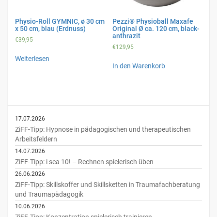
Physio-Roll GYMNIC, ø 30 cm
Pezzi® Physioball Maxafe
x 50 cm, blau (Erdnuss)
Original Ø ca. 120 cm, black-
anthrazit
€
39,95
€
129,95
Weiterlesen
In den Warenkorb
17.07.2026
ZiFF-Tipp: Hypnose in pädagogischen und therapeutischen
Arbeitsfeldern
14.07.2026
ZiFF-Tipp: i sea 10! – Rechnen spielerisch üben
26.06.2026
ZiFF-Tipp: Skillskoffer und Skillsketten in Traumafachberatung
und Traumapädagogik
10.06.2026
ZiFF-Tipp: Konzentration spielerisch trainieren