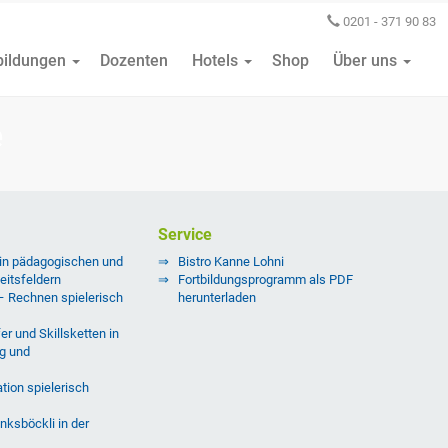
0201 - 371 90 83
bildungen
Dozenten
Hotels
Shop
Über uns
e
Service
 in pädagogischen und
Bistro Kanne Lohni
eitsfeldern
Fortbildungsprogramm als PDF
 – Rechnen spielerisch
herunterladen
er und Skillsketten in
g und
tion spielerisch
nksböckli in der