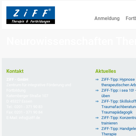
Anmeldung
Fort
Neurowissenschaften The
Kontakt
Aktuelles
ZiFF - GmbH
ZiFF-Tipp: Hypnose
Zentrum für integrative Förderung und
therapeutischen Arb
Fortbildung
ZiFF-Tipp: i sea 10!
Katernberger Straße 107
üben
D 45327 Essen
ZiFF-Tipp: Skillskoff
Tel.: 0201 - 371 90 83
Traumafachberatun
Fax: 0201 - 371 90 84
Traumapädagogik
E-Mail: info@ziff.de
ZiFF-Tipp: Konzentra
trainieren
ZiFF-Tipp: Handgele
Therapie