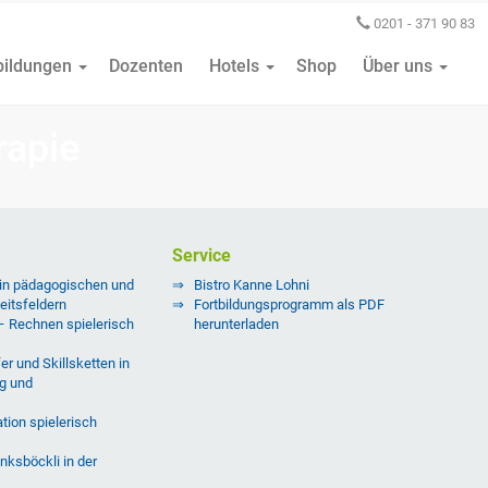
0201 - 371 90 83
bildungen
Dozenten
Hotels
Shop
Über uns
rapie
Service
 in pädagogischen und
Bistro Kanne Lohni
eitsfeldern
Fortbildungsprogramm als PDF
 – Rechnen spielerisch
herunterladen
er und Skillsketten in
g und
tion spielerisch
nksböckli in der