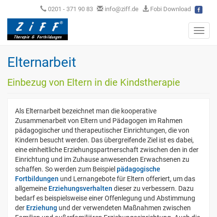
0201 - 371 90 83
info@ziff.de
Fobi Download
Toggl
navig
Elternarbeit
Einbezug von Eltern in die Kindstherapie
Als Elternarbeit bezeichnet man die kooperative
Zusammenarbeit von Eltern und Pädagogen im Rahmen
pädagogischer und therapeutischer Einrichtungen, die von
Kindern besucht werden. Das übergreifende Ziel ist es dabei,
eine einheitliche Erziehungspartnerschaft zwischen den in der
Einrichtung und im Zuhause anwesenden Erwachsenen zu
schaffen. So werden zum Beispiel
pädagogische
Fortbildungen
und Lernangebote für Eltern offeriert, um das
allgemeine
Erziehungsverhalten
dieser zu verbessern. Dazu
bedarf es beispielsweise einer Offenlegung und Abstimmung
der
Erziehung
und der verwendeten Maßnahmen zwischen