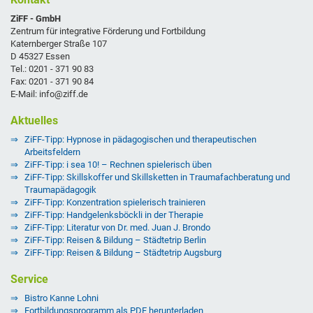
ZiFF - GmbH
Zentrum für integrative Förderung und Fortbildung
Katernberger Straße 107
D 45327 Essen
Tel.: 0201 - 371 90 83
Fax: 0201 - 371 90 84
E-Mail: info@ziff.de
Aktuelles
ZiFF-Tipp: Hypnose in pädagogischen und therapeutischen
Arbeitsfeldern
ZiFF-Tipp: i sea 10! – Rechnen spielerisch üben
ZiFF-Tipp: Skillskoffer und Skillsketten in Traumafachberatung und
Traumapädagogik
ZiFF-Tipp: Konzentration spielerisch trainieren
ZiFF-Tipp: Handgelenksböckli in der Therapie
ZiFF-Tipp: Literatur von Dr. med. Juan J. Brondo
ZiFF-Tipp: Reisen & Bildung – Städtetrip Berlin
ZiFF-Tipp: Reisen & Bildung – Städtetrip Augsburg
Service
Bistro Kanne Lohni
Fortbildungsprogramm als PDF herunterladen