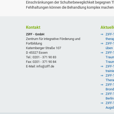
Einschränkungen der Schulterbeweglichkeit begegnen The
Fehlhaltungen können die Behandlung komplex machen un
Kontakt
Aktuell
ZiFF - GmbH
ZiFF-
Zentrum für integrative Förderung und
thera
Fortbildung
ZiFF-
Katernberger Straße 107
üben
D 45327 Essen
ZiFF-T
Tel.: 0201 - 371 90 83
Traum
Fax: 0201 - 371 90 84
Trau
E-Mail: info@ziff.de
ZiFF-
traini
ZiFF-
Thera
ZiFF-T
Brond
ZiFF-
Berlin
ZiFF-
Augs