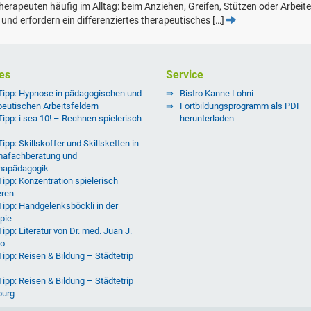
rapeuten häufig im Alltag: beim Anziehen, Greifen, Stützen oder Arbeit
d erfordern ein differenziertes therapeutisches […]
es
Service
Tipp: Hypnose in pädagogischen und
Bistro Kanne Lohni
peutischen Arbeitsfeldern
Fortbildungsprogramm als PDF
Tipp: i sea 10! – Rechnen spielerisch
herunterladen
ipp: Skillskoffer und Skillsketten in
afachberatung und
mapädagogik
Tipp: Konzentration spielerisch
eren
Tipp: Handgelenksböckli in der
pie
ipp: Literatur von Dr. med. Juan J.
o
Tipp: Reisen & Bildung – Städtetrip
Tipp: Reisen & Bildung – Städtetrip
burg