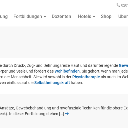
0201
ung
Fortbildungen
Dozenten
Hotels
Shop
Über
die durch Druck-, Zug- und Dehnungsreize Haut und darunterliegende
Gew
per und Seele und fördert das
Wohlbefinden
. Sie gehört, wenn man je
den der Menschheit. Sie wird sowohl in der
Physiotherapie
als auch im Wel
en einfluss auf die
Selbstheilungskraft
haben.
e Ansätze, Gewebebehandlung und myofasziale Techniken für die obere E
k). In dieser Fortbildung stehen […]