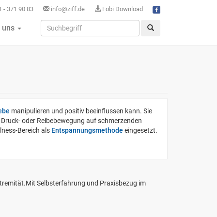
 - 371 90 83
info@ziff.de
Fobi Download
 uns
ebe
manipulieren und positiv beeinflussen kann. Sie
de Druck- oder Reibebewegung auf schmerzenden
lness-Bereich als
Entspannungsmethode
eingesetzt.
xtremität.Mit Selbsterfahrung und Praxisbezug im