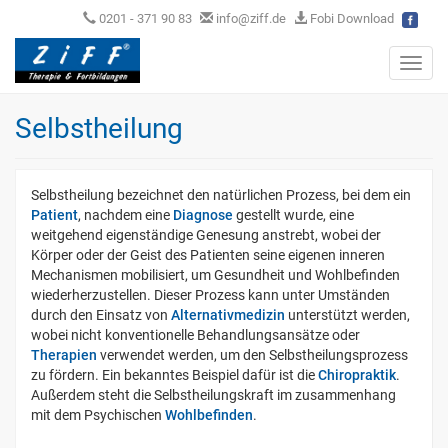
0201 - 371 90 83
info@ziff.de
Fobi Download
Toggl
navig
Selbstheilung
Selbstheilung bezeichnet den natürlichen Prozess, bei dem ein
Patient
, nachdem eine
Diagnose
gestellt wurde, eine
weitgehend eigenständige Genesung anstrebt, wobei der
Körper oder der Geist des Patienten seine eigenen inneren
Mechanismen mobilisiert, um Gesundheit und Wohlbefinden
wiederherzustellen. Dieser Prozess kann unter Umständen
durch den Einsatz von
Alternativmedizin
unterstützt werden,
wobei nicht konventionelle Behandlungsansätze oder
Therapien
verwendet werden, um den Selbstheilungsprozess
zu fördern. Ein bekanntes Beispiel dafür ist die
Chiropraktik
.
Außerdem steht die Selbstheilungskraft im zusammenhang
mit dem Psychischen
Wohlbefinden
.