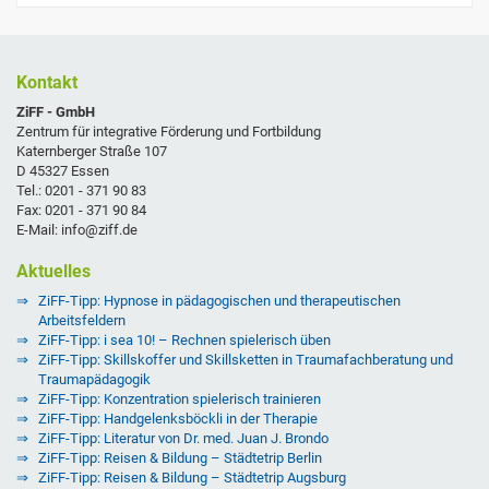
Kontakt
ZiFF - GmbH
Zentrum für integrative Förderung und Fortbildung
Katernberger Straße 107
D 45327 Essen
Tel.: 0201 - 371 90 83
Fax: 0201 - 371 90 84
E-Mail: info@ziff.de
Aktuelles
ZiFF-Tipp: Hypnose in pädagogischen und therapeutischen
Arbeitsfeldern
ZiFF-Tipp: i sea 10! – Rechnen spielerisch üben
ZiFF-Tipp: Skillskoffer und Skillsketten in Traumafachberatung und
Traumapädagogik
ZiFF-Tipp: Konzentration spielerisch trainieren
ZiFF-Tipp: Handgelenksböckli in der Therapie
ZiFF-Tipp: Literatur von Dr. med. Juan J. Brondo
ZiFF-Tipp: Reisen & Bildung – Städtetrip Berlin
ZiFF-Tipp: Reisen & Bildung – Städtetrip Augsburg