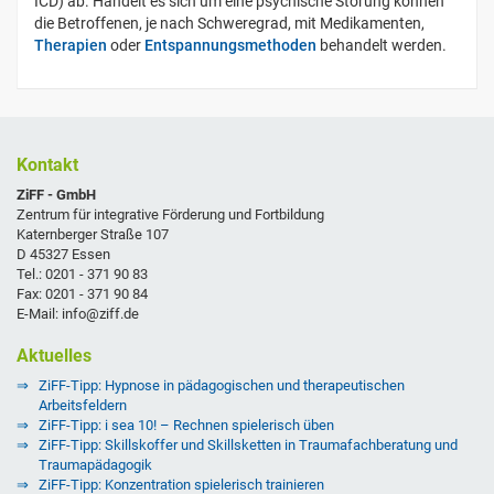
ICD) ab. Handelt es sich um eine psychische Störung können
die Betroffenen, je nach Schweregrad, mit Medikamenten,
Therapien
oder
Entspannungsmethoden
behandelt werden.
Kontakt
ZiFF - GmbH
Zentrum für integrative Förderung und Fortbildung
Katernberger Straße 107
D 45327 Essen
Tel.: 0201 - 371 90 83
Fax: 0201 - 371 90 84
E-Mail: info@ziff.de
Aktuelles
ZiFF-Tipp: Hypnose in pädagogischen und therapeutischen
Arbeitsfeldern
ZiFF-Tipp: i sea 10! – Rechnen spielerisch üben
ZiFF-Tipp: Skillskoffer und Skillsketten in Traumafachberatung und
Traumapädagogik
ZiFF-Tipp: Konzentration spielerisch trainieren