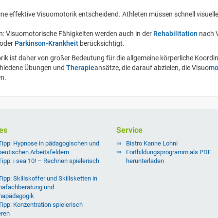
 eine effektive Visuomotorik entscheidend. Athleten müssen schnell visue
: Visuomotorische Fähigkeiten werden auch in der
Rehabilitation
nach V
oder
Parkinson-Krankheit
berücksichtigt.
ik ist daher von großer Bedeutung für die allgemeine körperliche Koordin
rschiedene Übungen und
Therapie
ansätze, die darauf abzielen, die Visuo
mo
n.
es
Service
Tipp: Hypnose in pädagogischen und
Bistro Kanne Lohni
peutischen Arbeitsfeldern
Fortbildungsprogramm als PDF
Tipp: i sea 10! – Rechnen spielerisch
herunterladen
ipp: Skillskoffer und Skillsketten in
afachberatung und
mapädagogik
Tipp: Konzentration spielerisch
eren