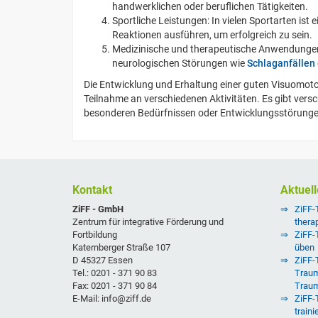
handwerklichen oder beruflichen Tätigkeiten.
Sportliche Leistungen: In vielen Sportarten ist
Reaktionen ausführen, um erfolgreich zu sein.
Medizinische und therapeutische Anwendungen
neurologischen Störungen wie
Schlaganfällen
Die Entwicklung und Erhaltung einer guten Visuomotor
Teilnahme an verschiedenen Aktivitäten. Es gibt ve
besonderen Bedürfnissen oder Entwicklungsstörunge
Kontakt
Aktuell
ZiFF - GmbH
ZiFF-
Zentrum für integrative Förderung und
thera
Fortbildung
ZiFF-
Katernberger Straße 107
üben
D 45327 Essen
ZiFF-T
Tel.: 0201 - 371 90 83
Traum
Fax: 0201 - 371 90 84
Trau
E-Mail: info@ziff.de
ZiFF-
traini