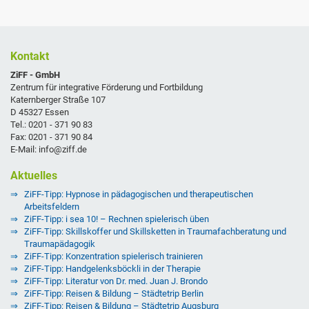
Kontakt
ZiFF - GmbH
Zentrum für integrative Förderung und Fortbildung
Katernberger Straße 107
D 45327 Essen
Tel.: 0201 - 371 90 83
Fax: 0201 - 371 90 84
E-Mail: info@ziff.de
Aktuelles
ZiFF-Tipp: Hypnose in pädagogischen und therapeutischen
Arbeitsfeldern
ZiFF-Tipp: i sea 10! – Rechnen spielerisch üben
ZiFF-Tipp: Skillskoffer und Skillsketten in Traumafachberatung und
Traumapädagogik
ZiFF-Tipp: Konzentration spielerisch trainieren
ZiFF-Tipp: Handgelenksböckli in der Therapie
ZiFF-Tipp: Literatur von Dr. med. Juan J. Brondo
ZiFF-Tipp: Reisen & Bildung – Städtetrip Berlin
ZiFF-Tipp: Reisen & Bildung – Städtetrip Augsburg