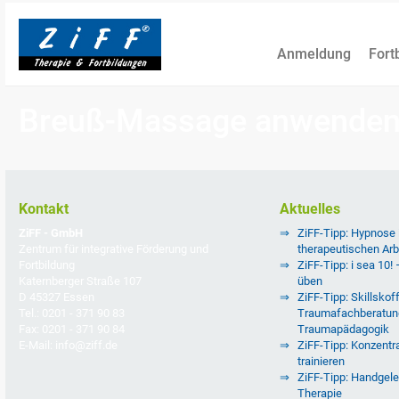
Anmeldung
Fort
Breuß-Massage anwenden. 
Kontakt
Aktuelles
ZiFF - GmbH
ZiFF-Tipp: Hypnose
Zentrum für integrative Förderung und
therapeutischen Arb
Fortbildung
ZiFF-Tipp: i sea 10!
Katernberger Straße 107
üben
D 45327 Essen
ZiFF-Tipp: Skillskoff
Tel.: 0201 - 371 90 83
Traumafachberatun
Fax: 0201 - 371 90 84
Traumapädagogik
E-Mail: info@ziff.de
ZiFF-Tipp: Konzentra
trainieren
ZiFF-Tipp: Handgele
Therapie