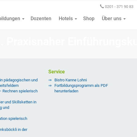
0201 - 371 90 83
bildungen
Dozenten
Hotels
Shop
Über uns
Praxisnaher Einführungskur
Service
 in pädagogischen und
Bistro Kanne Lohni
eitsfeldern
Fortbildungsprogramm als PDF
 – Rechnen spielerisch
herunterladen
er und Skillsketten in
g und
tion spielerisch
nksböckli in der