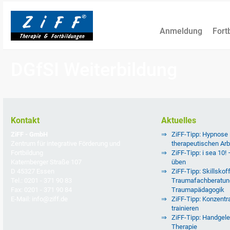
Anmeldung
Fort
DGfSI Weiterbildung
Kontakt
Aktuelles
ZiFF - GmbH
ZiFF-Tipp: Hypnose
Zentrum für integrative Förderung und
therapeutischen Arb
Fortbildung
ZiFF-Tipp: i sea 10!
Katernberger Straße 107
üben
D 45327 Essen
ZiFF-Tipp: Skillskoff
Tel.: 0201 - 371 90 83
Traumafachberatun
Fax: 0201 - 371 90 84
Traumapädagogik
E-Mail: info@ziff.de
ZiFF-Tipp: Konzentra
trainieren
ZiFF-Tipp: Handgele
Therapie