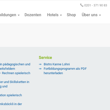
0201 - 371 90 83
bildungen
Dozenten
Hotels
Shop
Über uns
Service
 in pädagogischen und
Bistro Kanne Lohni
eitsfeldern
Fortbildungsprogramm als PDF
 – Rechnen spielerisch
herunterladen
er und Skillsketten in
g und
tion spielerisch
nksböckli in der