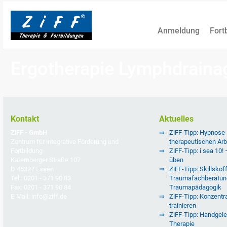
Anmeldung
Fort
Ergotherapie Lymphdraina
Kontakt
Aktuelles
ZiFF - GmbH
ZiFF-Tipp: Hypnose
Zentrum für integrative Förderung und
therapeutischen Arb
Fortbildung
ZiFF-Tipp: i sea 10!
Katernberger Straße 107
üben
D 45327 Essen
ZiFF-Tipp: Skillskoff
Tel.: 0201 - 371 90 83
Traumafachberatun
Fax: 0201 - 371 90 84
Traumapädagogik
E-Mail: info@ziff.de
ZiFF-Tipp: Konzentra
trainieren
ZiFF-Tipp: Handgele
Therapie