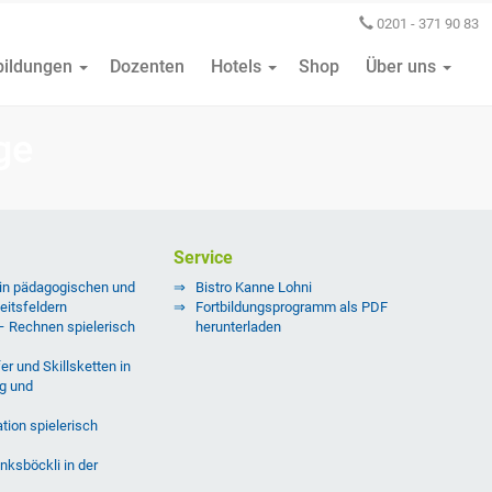
0201 - 371 90 83
bildungen
Dozenten
Hotels
Shop
Über uns
ge
Service
 in pädagogischen und
Bistro Kanne Lohni
eitsfeldern
Fortbildungsprogramm als PDF
 – Rechnen spielerisch
herunterladen
er und Skillsketten in
g und
tion spielerisch
nksböckli in der