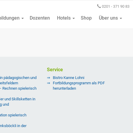
0201 - 371 90 83
bildungen
Dozenten
Hotels
Shop
Über uns
Service
 in pädagogischen und
Bistro Kanne Lohni
eitsfeldern
Fortbildungsprogramm als PDF
 – Rechnen spielerisch
herunterladen
er und Skillsketten in
g und
tion spielerisch
nksböckli in der