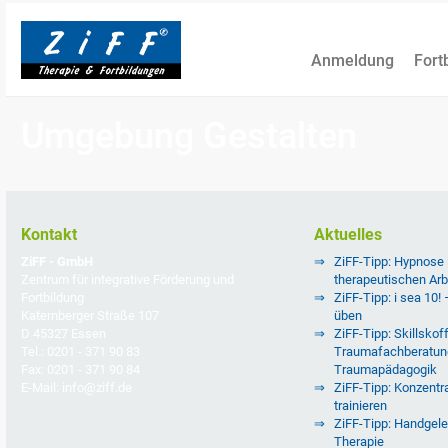
Anmeldung
Fort
Umgebung Gestalten
Kontakt
Aktuelles
ZiFF - GmbH
ZiFF-Tipp: Hypnose
Zentrum für integrative Förderung und
therapeutischen Arb
Fortbildung
ZiFF-Tipp: i sea 10!
Katernberger Straße 107
üben
D 45327 Essen
ZiFF-Tipp: Skillskoff
Tel.: 0201 - 371 90 83
Traumafachberatun
Fax: 0201 - 371 90 84
Traumapädagogik
E-Mail: info@ziff.de
ZiFF-Tipp: Konzentra
trainieren
ZiFF-Tipp: Handgele
Therapie