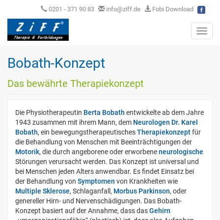
0201 - 371 90 83
info@ziff.de
Fobi Download
Toggl
navig
Bobath-Konzept
Das bewährte Therapiekonzept
Die Physiotherapeutin
Berta Bobath
entwickelte ab dem Jahre
1943 zusammen mit ihrem Mann, dem
Neurologen
Dr. Karel
Bobath
, ein bewegungstherapeutisches
Therapiekonzept
für
die Behandlung von Menschen mit Beeinträchtigungen der
Motorik
, die durch angeborene oder erworbene
neurologische
Störungen verursacht werden. Das Konzept ist universal und
bei Menschen jeden Alters anwendbar. Es findet Einsatz bei
der Behandlung von
Symptomen
von Krankheiten wie
Multiple Sklerose
, Schlaganfall,
Morbus Parkinson
, oder
genereller Hirn- und Nervenschädigungen. Das Bobath-
Konzept basiert auf der Annahme, dass das
Gehirn