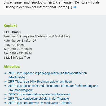
Erwachsenen mit neurologischen Erkrankungen. Der Kurs wird als
Einstieg in den von der International Bobath […]
Kontakt
ZiFF - GmbH
Zentrum für integrative Förderung und Fortbildung
Katernberger Straße 107
D 45327 Essen
Tel.: 0201 - 371 90 83
Fax: 0201 - 371 90 84
E-Mail: info@ziff.de
Aktuelles
ZiFF-Tipp: Hypnose in pädagogischen und therapeutischen
Arbeitsfeldern
ZiFF-Tipp: i sea 10! – Rechnen spielerisch üben
ZiFF-Tipp: Skillskoffer und Skillsketten in Traumafachberatung und
Traumapädagogik
ZiFF-Tipp: Konzentration spielerisch trainieren
ZiFF-Tipp: Handgelenksböckli in der Therapie
ZiFF-Tipp: Literatur von Dr. med. Juan J. Brondo