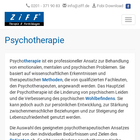
0201 - 371 90 83
info@ziff.de
Fobi Download
Toggl
navig
Psychotherapie
Psycho
therapie
ist ein professioneller Ansatz zur Behandlung
von emotionalen, mentalen und psychischen Problemen. Sie
basiert auf wissenschaftlichen Erkenntnissen und
therapeutischen
Methoden
, die von qualifizierten Fachleuten,
den Psychotherapeuten, angewandt werden. Das Hauptziel
der Psychotherapie ist die Linderung von psychischem Leiden
und die Verbesserung des psychischen
Wohlbefindens
. Sie
kann jedoch auch zur persönlichen Entwicklung, zur Stärkung
zwischenmenschlicher Beziehungen und zur Steigerung der
Lebenszufriedenheit genutzt werden.
Die Auswahl des geeigneten psychotherapeutischen Ansatzes
hängt von den individuellen Bedürfnissen und Zielen des