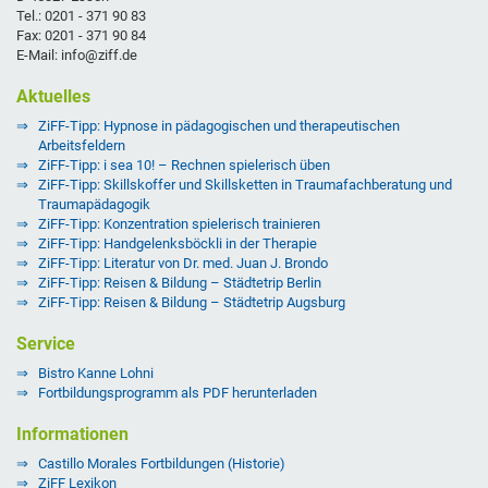
Tel.: 0201 - 371 90 83
Fax: 0201 - 371 90 84
E-Mail: info@ziff.de
Aktuelles
ZiFF-Tipp: Hypnose in pädagogischen und therapeutischen
Arbeitsfeldern
ZiFF-Tipp: i sea 10! – Rechnen spielerisch üben
ZiFF-Tipp: Skillskoffer und Skillsketten in Traumafachberatung und
Traumapädagogik
ZiFF-Tipp: Konzentration spielerisch trainieren
ZiFF-Tipp: Handgelenksböckli in der Therapie
ZiFF-Tipp: Literatur von Dr. med. Juan J. Brondo
ZiFF-Tipp: Reisen & Bildung – Städtetrip Berlin
ZiFF-Tipp: Reisen & Bildung – Städtetrip Augsburg
Service
Bistro Kanne Lohni
Fortbildungsprogramm als PDF herunterladen
Informationen
Castillo Morales Fortbildungen (Historie)
ZiFF Lexikon